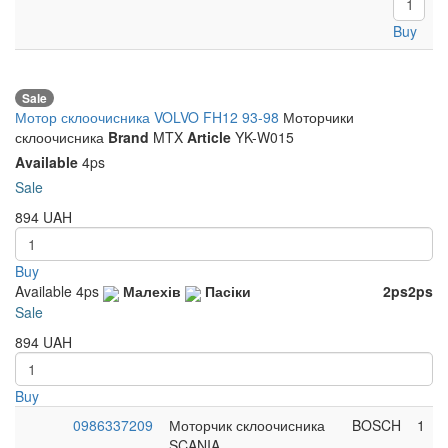
Buy
Sale
Мотор склоочисника VOLVO FH12 93-98
Моторчики
склоочисника
Brand
MTX
Article
YK-W015
Available
4ps
Sale
894
UAH
Buy
Available
4ps
Малехів
Пасіки
2ps
2ps
Sale
894
UAH
Buy
0986337209
Моторчик склоочисника
BOSCH
1
SCANIA