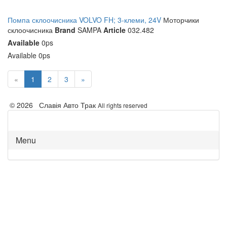
Помпа склоочисника VOLVO FH; 3-клеми, 24V
Моторчики
склоочисника
Brand
SAMPA
Article
032.482
Available
0ps
Available
0ps
«
1
2
3
»
© 2026 Славія Авто Трак
All rights reserved
Menu