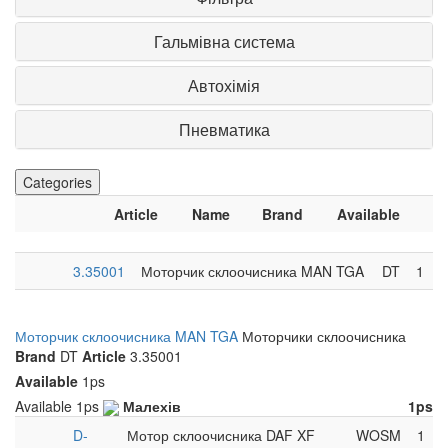
Гальмівна система
Автохімія
Пневматика
Categories
Article
Name
Brand
Available
3.35001
Моторчик склоочисника MAN TGA
DT
1
Моторчик склоочисника MAN TGA
Моторчики склоочисника
Brand
DT
Article
3.35001
Available
1ps
Available
1ps
Малехів
1ps
D-
Мотор склоочисника DAF XF
WOSM
1