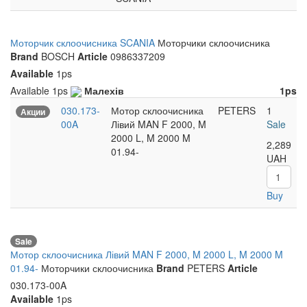
Моторчик склоочисника SCANIA
Моторчики склоочисника
Brand
BOSCH
Article
0986337209
Available
1ps
Available
1ps
Малехів
1ps
030.173-
Мотор склоочисника
PETERS
1
Акции
00A
Лівий MAN F 2000, M
Sale
2000 L, M 2000 M
2,289
01.94-
UAH
Buy
Sale
Мотор склоочисника Лівий MAN F 2000, M 2000 L, M 2000 M
01.94-
Моторчики склоочисника
Brand
PETERS
Article
030.173-00A
Available
1ps