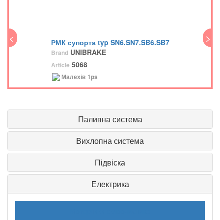
<
>
<
РМК супорта typ SN6.SN7.SB6.SB7
UNIBRAKE
Brand
5068
Article
Малехів
1ps
Паливна система
Вихлопна система
Підвіска
Електрика
Моторчики склоочисника