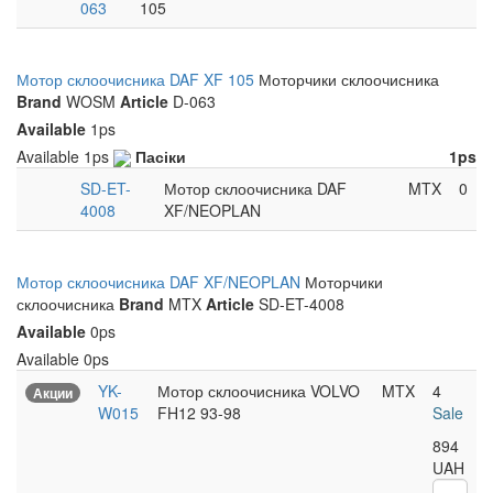
063
105
Мотор склоочисника DAF XF 105
Моторчики склоочисника
Brand
WOSM
Article
D-063
Available
1ps
Available
1ps
Пасіки
1ps
SD-ET-
Мотор склоочисника DAF
MTX
0
4008
XF/NEOPLAN
Мотор склоочисника DAF XF/NEOPLAN
Моторчики
склоочисника
Brand
MTX
Article
SD-ET-4008
Available
0ps
Available
0ps
YK-
Мотор склоочисника VOLVO
MTX
4
Акции
W015
FH12 93-98
Sale
894
UAH