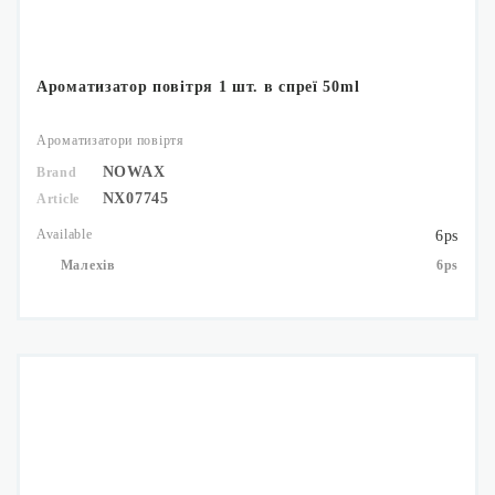
Ароматизатор повітря 1 шт. в спреї 50ml
Ароматизатори повіртя
NOWAX
Brand
NX07745
Article
Available
6ps
Малехів
6ps