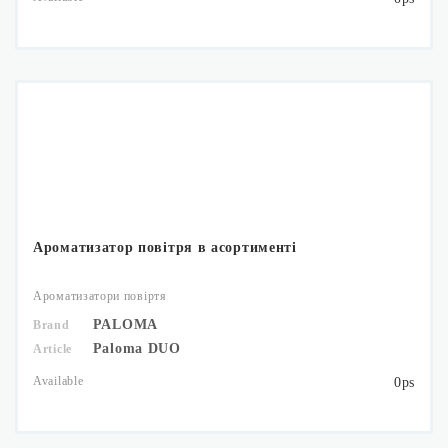
Ароматизатор повітря в асортименті
Ароматизатори повіртя
PALOMA
Brand
Paloma DUO
Article
Available
0ps