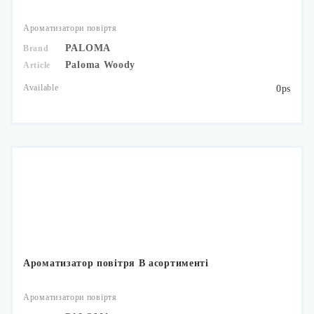
Ароматизатори повіртя
PALOMA
Brand
Paloma Woody
Article
Available
0ps
Ароматизатор повітря В асортименті
Ароматизатори повіртя