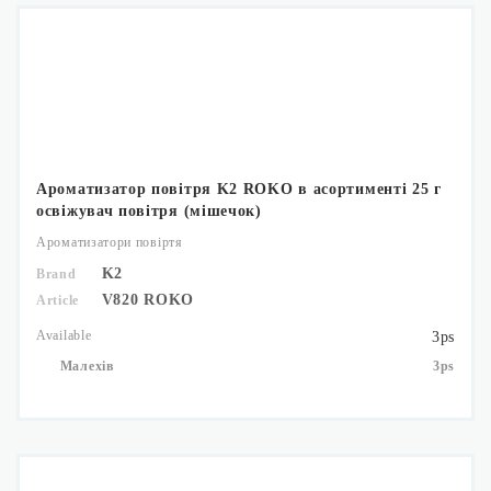
Ароматизатор повітря K2 ROKO в асортименті 25 г
освіжувач повітря (мішечок)
Ароматизатори повіртя
K2
Brand
V820 ROKO
Article
Available
3ps
Малехів
3ps