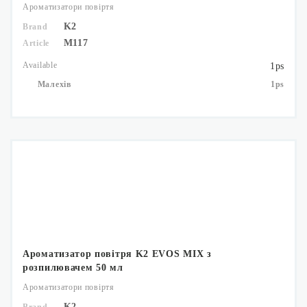
Ароматизатори повіртя
K2
Brand
M117
Article
Available
1ps
Малехів
1ps
Ароматизатор повітря K2 EVOS MIX з
розпилювачем 50 мл
Ароматизатори повіртя
K2