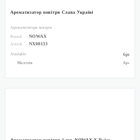
Ароматизатор повітря Слава Україні
Ароматизатори повіртя
NOWAX
Brand
NX00133
Article
Available
6ps
Малехів
6ps