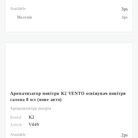
Available
3ps
Малехів
3ps
Ароматизатор повітря K2 VENTO освіжувач повітря
салона 8 мл (нове авто)
Ароматизатори повіртя
K2
Brand
V449
Article
Available
2ps