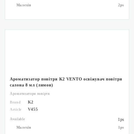
Малехів
2ps
Ароматизатор повітря K2 VENTO освіжувач повітря
салона 8 мл (лимон)
Ароматизатори повіртя
K2
Brand
V455
Article
Available
1ps
Малехів
1ps