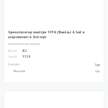
Ароматизатор повітря VIVA (Ваніль) 4,5ml в
асортименті в блістері
Ароматизатори повіртя
K2
Brand
V124
Article
Available
1ps
Малехів
1ps