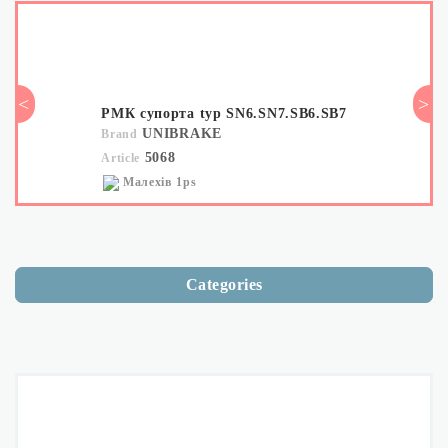
NOWAX
PALOMA
BALEV
<
>
<
РМК супорта typ SN6.SN7.SB6.SB7
UNIBRAKE
Brand
KROSNO
5068
Article
DP
Малехів
1ps
K2
Categories