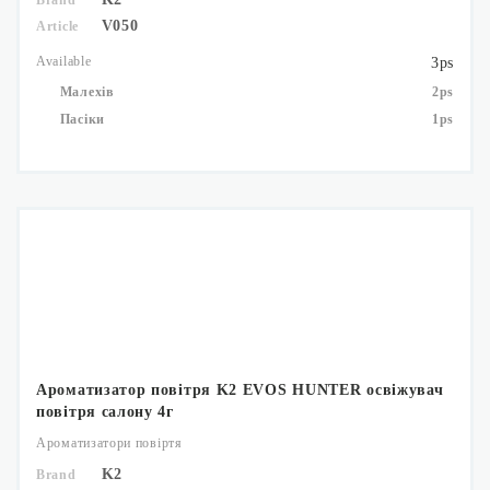
Brand
V050
Article
Available
3ps
Малехів
2ps
Пасіки
1ps
Ароматизатор повітря K2 EVOS HUNTER освіжувач
повітря салону 4г
Ароматизатори повіртя
K2
Brand