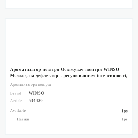
Ароматизатор повітря Освіжувач повітря WINSO
Merssus, на дефлектор з регулюванням інтенсивності,
18мл., Bubble Gum,
Ароматизатори повіртя
WINSO
Brand
534420
Article
Available
1ps
Пасіки
1ps