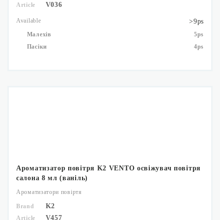
V036
Article
Available
>9ps
Малехів
5ps
Пасіки
4ps
Ароматизатор повітря K2 VENTO освіжувач повітря
салона 8 мл (ваніль)
Ароматизатори повіртя
K2
Brand
V457
Article