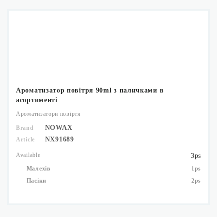
Ароматизатор повітря 90ml з паличками в
асортименті
Ароматизатори повіртя
NOWAX
Brand
NX91689
Article
Available
3ps
Малехів
1ps
Пасіки
2ps