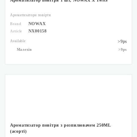
Ароматизатор повітря 1 шт, NOWAX X Twice
Ароматизатори повіртя
NOWAX
Brand
NX00158
Article
Available
>9ps
Малехів
>9ps
Ароматизатор повітря з розпилювачем 250ML
(асорті)