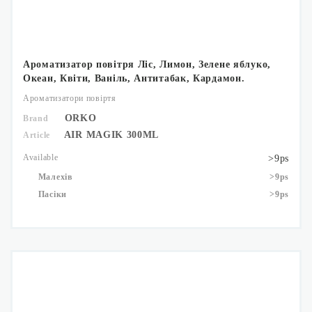
Ароматизатор повітря Ліс, Лимон, Зелене яблуко,
Океан, Квіти, Ваніль, Антитабак, Кардамон.
Ароматизатори повіртя
ORKO
Brand
AIR MAGIK 300ML
Article
Available
>9ps
Малехів
>9ps
Пасіки
>9ps