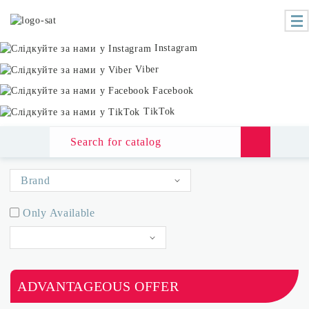
Instagram
Viber
Facebook
TikTok
Home
Catalog
Аксесуари
Ароматизатори повіртя
Brand
All
Only Available
ORKO
Article ascending
WINSO
ADVANTAGEOUS OFFER
Article descending
AROMA