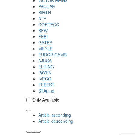
VICTOR REINZ
PACCAR
BIRTH
ATP
CORTECO
BPW
FEBI
GATES
MEYLE
EURORICAMBI
AJUSA
ELRING
PAYEN
IVECO
FEBEST
STArline
Only Available
Article ascending
Article descending