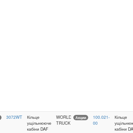
3072WT
Кільце
WORLD
6
100.021-
Кільце
Акции
ущільнююче
TRUCK
Sale
00
ущільню
кабіни DAF
кабіни D
18