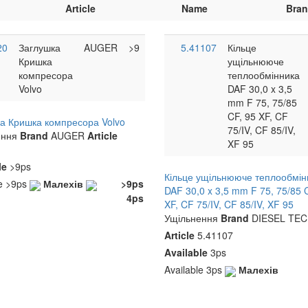
Article
Name
Bra
20
Заглушка
AUGER
>9
5.41107
Кільце
Кришка
ущільнююче
компресора
теплообмінника
Volvo
DAF 30,0 x 3,5
mm F 75, 75/85
>
CF, 95 XF, CF
У DAF новий тип
Бризговик 65x210 см на
а Кришка компресора Volvo
<
>
75/IV, CF 85/IV,
TRUCKLINE
спарку ребристе
and
ення
Brand
AUGER
Article
XF 95
AYMEKS
Brand
KO.07.028
icle
42U1010
Article
le
>9ps
Пасіки
1ps
Кільце ущільнююче теплообмін
Малехів
4ps
le
>9ps
Малехів
>9ps
DAF 30,0 x 3,5 mm F 75, 75/85 
Пасіки
5ps
4ps
XF, CF 75/IV, CF 85/IV, XF 95
Ущільнення
Brand
DIESEL TEC
Article
5.41107
Available
3ps
Available
3ps
Малехів