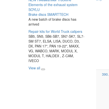
Elements of the exhaust system
SOYLU
Brake discs SMARTTECH
A new batch of brake discs has
arrived
Repair kits for World Truck calipers
SB5, SN5, SB6-SB7, SN7-SK7, SL7-
SM ST7, ELSA, LISA, DUCO, D3,
DX, PAN 17", PAN 19-22", MAXX,
VG, WABCO, MARK, MODUL X,
MODUL T, HALDEX , Z-CAM,
IVECO
View all
390