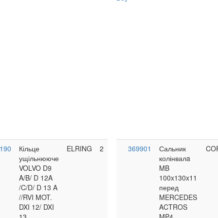
.190
Кільце
ELRING
2
369901
Сальник
CO
ущільнююче
колінвалa
VOLVO D9
MB
A/B/ D 12A
100x130x11
/C/D/ D 13 A
перед
//RVI MOT.
MERCEDES
DXI 12/ DXI
ACTROS
13
MP4,