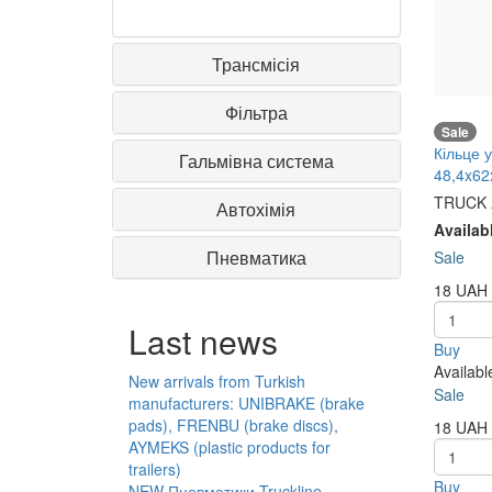
Трансмісія
Фільтра
Sale
Кільце 
Гальмівна система
48,4x62
TRUCK
Автохімія
Availab
Пневматика
Sale
18
UAH
Last news
Buy
Availab
New arrivals from Turkish
Sale
manufacturers: UNIBRAKE (brake
pads), FRENBU (brake discs),
18
UAH
AYMEKS (plastic products for
trailers)
Buy
NEW Пневматики Truckline