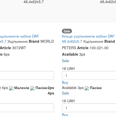
48,4x62x5,7
48,4x62x
UAH
Buy
Sale
ущільнююче кабіни DAF
Кільце ущільнююче кабіни DAF
x5,7
Ущільнення
Brand
WORLD
48,4x62x5,7
Ущільнення
Brand
Article
3072WT
PETERS
Article
100.021-00
le
6ps
Available
3ps
Sale
18
UAH
Buy
le
6ps
Малехів
Пасіки
2ps
Available
3ps
Пасіки
4ps
Sale
18
UAH
Buy