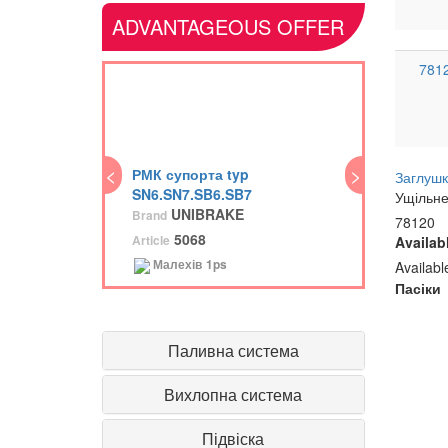
ADVANTAGEOUS OFFER
781
<
<
>
РМК супорта typ
ПГ
Заглушк
SN6.SN7.SB6.SB7
Br
Ущільн
UNIBRAKE
Brand
Art
78120
5068
Article
Availab
Малехів
1ps
Availab
Пасіки
Паливна система
Вихлопна система
Підвіска