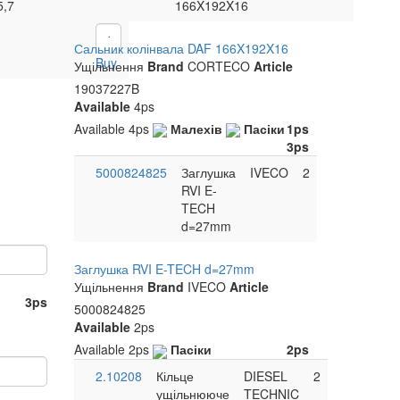
5,7
166X192X16
UAH
Сальник колінвала DAF 166X192X16
Buy
Ущільнення
Brand
CORTECO
Article
19037227B
Available
4ps
Available
4ps
Малехів
Пасіки
1ps
3ps
5000824825
Заглушка
IVECO
2
RVI E-
TECH
d=27mm
Заглушка RVI E-TECH d=27mm
Ущільнення
Brand
IVECO
Article
3ps
5000824825
Available
2ps
Available
2ps
Пасіки
2ps
2.10208
Кільце
DIESEL
2
ущільнююче
TECHNIC