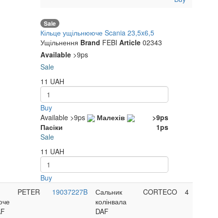
Sale
Кільце ущільнююче Scania 23,5x6,5
Ущільнення
Brand
FEBI
Article
02343
Available
>9ps
Sale
11
UAH
Buy
Available
>9ps
Малехів
>9ps
Пасіки
1ps
Sale
11
UAH
Buy
PETERS
3
19037227B
Сальник
CORTECO
4
юче
Sale
колінвала
AF
DAF
18