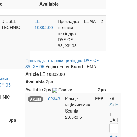
nd
Available
DIESEL
3
LE
Прокладка
LEMA
2
TECHNIC
10802.00
головки
циліндра
DAF CF
85, XF 95
Ящик на інструмент
Фільтр повітряний DAF
<
>
<
1100x450x500 -110L
MAN, MB, RVI D: 267 D1
Прокладка головки циліндра DAF CF
AYMEKS
H: 510
Brand
85, XF 95
Ущільнення
Brand
LEMA
WORLD TRUCK
Brand
42U2039
Article
Article
LE 10802.00
ника
WT0029
Article
Малехів
5ps
Available
2ps
CF, 95
Малехів
>9ps
Пасіки
2ps
Available
2ps
Пасіки
2ps
Пасіки
>9ps
HNIC
02343
Кільце
FEBI
>9
Акции
ущільнююче
Sale
Scania
11
23,5x6,5
UAH
3ps
Buy