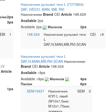
Article
Наконечник рульової тяги L (ГОТІВКА)
WT0029
Article
Малехів
5ps
DAF, IVECO, MAN, MB, RVI
Малехів
>9ps
Пасіки
2ps
Наконечники
Brand
CEI
Article
198.629
сіки
2ps
Пасіки
>9ps
Available
2ps
3ps
Available
2ps
Малехів
2ps
EBI
1
198.524
Наконечник рульової тяги
CEI
>9
L
DAF,IV,MAN,MB,RVI,SCAN
Наконечник рульової тяги L
DAF,IV,MAN,MB,RVI,SCAN
Наконечники
,IV
Brand
CEI
Article
198.524
I
Article
Available
>9ps
Available
>9ps
Малехів
4ps
Пасіки
6ps
1ps
SEM10937
Наконечник
SEM
3
КПП L лівий
(M10x1,5мм;
M12x1,75мм;
довжина