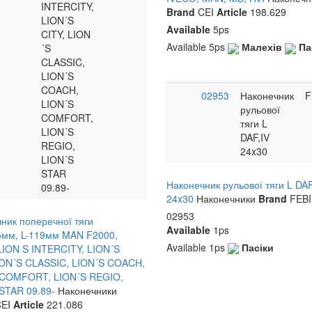
Article
Пасіки
1ps
INTERCITY,
Brand
CEI
Article
198.629
Малехів
4ps
LION´S
Available
5ps
Пасіки
5ps
CITY, LION
Available
5ps
Малехів
Па
´S
CLASSIC,
LION´S
COACH,
02953
Наконечник
F
LION´S
рульової
COMFORT,
тяги L
LION´S
DAF,IV
REGIO,
24x30
LION´S
STAR
Наконечник рульової тяги L DAF
09.89-
24x30
Наконечники
Brand
FEB
02953
ник поперечної тяги
Available
1ps
5мм, L-119мм MAN F2000,
Available
1ps
Пасіки
LION S INTERCITY, LION´S
ION´S CLASSIC, LION´S COACH,
 COMFORT, LION´S REGIO,
STAR 09.89-
Наконечники
EI
Article
221.086