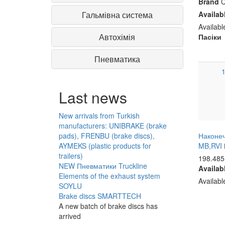
Brand
C
Availab
Гальмівна система
Availab
Автохімія
Пасіки
Пневматика
1
Last news
New arrivals from Turkish
manufacturers: UNIBRAKE (brake
Наконеч
pads), FRENBU (brake discs),
MB,RVI
AYMEKS (plastic products for
trailers)
198.485
NEW Пневматики Truckline
Availab
Elements of the exhaust system
Availab
SOYLU
Brake discs SMARTTECH
A new batch of brake discs has
arrived