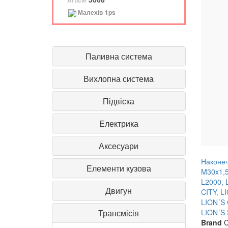
Article
Малехів
1ps
Паливна система
Вихлопна система
Підвіска
Електрика
Аксесуари
Наконеч
Елементи кузова
M30x1,
L2000, 
Двигун
CITY, L
LION´S
Трансмісія
LION´S 
Brand
C