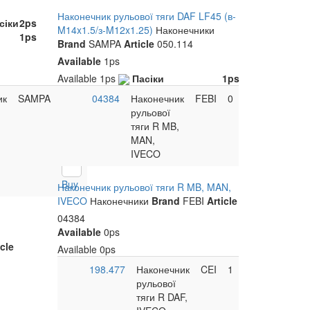
Наконечник рульової тяги DAF LF45 (в-
сіки
2ps
M14x1.5/з-M12x1.25)
Наконечники
1ps
Brand
SAMPA
Article
050.114
Available
1ps
Available
1ps
Пасіки
1ps
ик
SAMPA
1
04384
Наконечник
FEBI
0
Sale
рульової
тяги R MB,
75
MAN,
UAH
IVECO
Buy
Наконечник рульової тяги R MB, MAN,
IVECO
Наконечники
Brand
FEBI
Article
04384
Available
0ps
icle
Available
0ps
198.477
Наконечник
CEI
1
рульової
тяги R DAF,