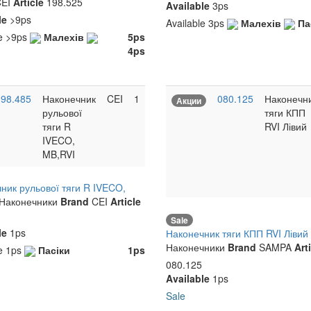
EI
Article
198.525
Available
3ps
le
>9ps
Available
3ps
Малехів
Па
le
>9ps
Малехів
5ps
4ps
98.485
Наконечник
CEI
1
080.125
Наконечн
Акции
рульової
тяги КПП
тяги R
RVI Лівий
IVECO,
MB,RVI
ник рульової тяги R IVECO,
Наконечники
Brand
CEI
Article
Sale
le
1ps
Наконечник тяги КПП RVI Лівий
Наконечники
Brand
SAMPA
Art
le
1ps
Пасіки
1ps
080.125
Available
1ps
Sale