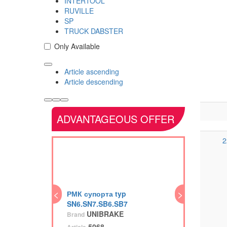
INTERTOOL
RUVILLE
SP
TRUCK DABSTER
Only Available
Article ascending
Article descending
ADVANTAGEOUS OFFER
2
<
<
>
РМК супорта typ
ПГ
SN6.SN7.SB6.SB7
Br
UNIBRAKE
Brand
Art
5068