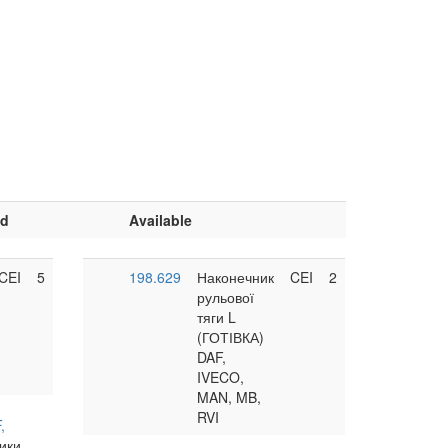
nd
Available
CEI
5
198.629
Наконечник
CEI
2
рульової
тяги L
(ГОТІВКА)
DAF,
IVECO,
Ящик на інструмент
Фільтр повітряний DAF
<
>
MAN, MB,
<
1100x450x500 -110L
MAN, MB, RVI D: 267 D1
RVI
AYMEKS
H: 510
Brand
,
WORLD TRUCK
Brand
ики
42U2039