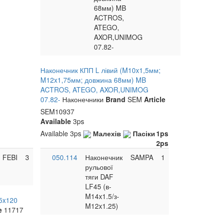
68мм) MB
ACTROS,
ATEGO,
AXOR,UNIMOG
07.82-
Наконечник КПП L лівий (M10x1,5мм;
M12x1,75мм; довжина 68мм) MB
ACTROS, ATEGO, AXOR,UNIMOG
07.82-
Наконечники
Brand
SEM
Article
SEM10937
Available
3ps
Available
3ps
Малехів
Пасіки
1ps
2ps
FEBI
3
050.114
Наконечник
SAMPA
1
рульової
тяги DAF
LF45 (в-
M14x1.5/з-
5x120
M12x1.25)
e
11717