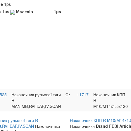
le
1ps
le
1ps
Малехів
1ps
.525
Наконечник рульової тяги
CEI
>9
11717
Наконечник КПП
R
R
MAN,MB,RVI,DAF,IV,SCAN
M10/M14x1.5x120
ник рульової тяги R
Наконечник КПП R M10/M14x1.
,RVI,DAF,IV,SCAN
Наконечники
Наконечники
Brand
FEBI
Articl