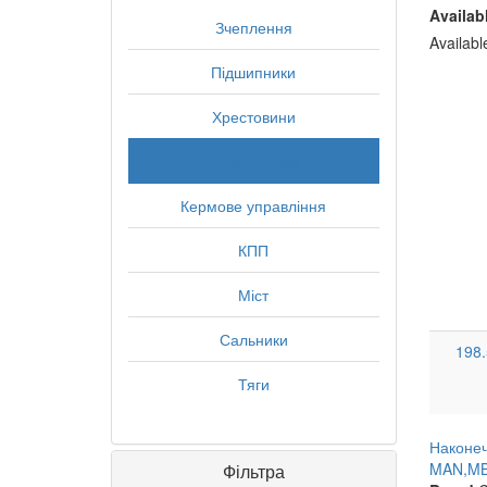
Availab
Зчеплення
Availab
Підшипники
Хрестовини
Наконечники
Кермове управління
КПП
Міст
Сальники
198
Тяги
Наконеч
MAN,MB
Фільтра