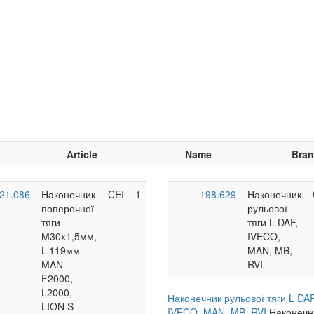
Article
Name
Bra
21.086
Наконечник
CEI
1
198.629
Наконечник
поперечної
рульової
тяги
тяги L DAF,
M30x1,5мм,
IVECO,
L-119мм
MAN, MB,
>
MAN
RVI
У DAF новий тип
Бризговик 65x210 см на
<
>
F2000,
TRUCKLINE
спарку ребристе
and
L2000,
AYMEKS
Brand
Наконечник рульової тяги L DAF
KO.07.028
icle
LION S
IVECO, MAN, MB, RVI
Наконечн
42U1010