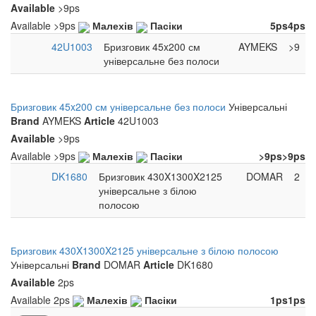
Available
>9ps
Available
>9ps
Малехів
Пасіки
5ps
4ps
42U1003
Бризговик 45x200 см
AYMEKS
>9
універсальне без полоси
Бризговик 45x200 см універсальне без полоси
Універсальні
Brand
AYMEKS
Article
42U1003
Available
>9ps
Available
>9ps
Малехів
Пасіки
>9ps
>9ps
DK1680
Бризговик 430X1300X2125
DOMAR
2
універсальне з білою
полосою
Бризговик 430X1300X2125 універсальне з білою полосою
Універсальні
Brand
DOMAR
Article
DK1680
Available
2ps
Available
2ps
Малехів
Пасіки
1ps
1ps