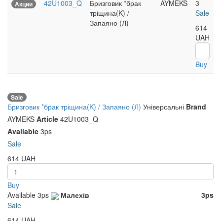
42U1003_Q
Бризговик *брак
AYMEKS
3
Акции
тріщина(K) /
Sale
Запаяно (Л)
614
UAH
Buy
Sale
Бризговик *брак тріщина(K) / Запаяно (Л)
Універсальні
Brand
AYMEKS
Article
42U1003_Q
Available
3ps
Sale
614
UAH
Buy
Available
3ps
Малехів
3ps
Sale
614
UAH