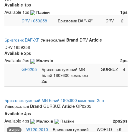
Available
1ps
Available
1ps
Пасіки
1ps
DRV.1659258
Бризговик DAF-XF
DRV
2
Бризговик DAF-XF
Універсальні
Brand
DRV
Article
DRV.1659258
Available
2ps
Available
2ps
Малехів
2ps
GP0205
Бризговик гумовий MB
GURBUZ
4
Білий 180x600 комплект
2шт
Бризговик гумовий MB Білий 180x600 комплект 2шт
Універсальні
Brand
GURBUZ
Article
GP0205
Available
4ps
Available
4ps
Малехів
Пасіки
2ps
2ps
WT20.2010
Бризговик гумовий
WORLD
>9
Акции