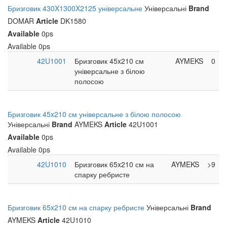
Бризговик 430X1300X2125 універсальне
Універсальні
Brand
DOMAR
Article
DK1580
Available
0ps
Available
0ps
42U1001
Бризговик 45x210 см
AYMEKS
0
універсальне з білою
полосою
Бризговик 45x210 см універсальне з білою полосою
Універсальні
Brand
AYMEKS
Article
42U1001
Available
0ps
Available
0ps
42U1010
Бризговик 65x210 см на
AYMEKS
>9
спарку ребристе
Бризговик 65x210 см на спарку ребристе
Універсальні
Brand
AYMEKS
Article
42U1010