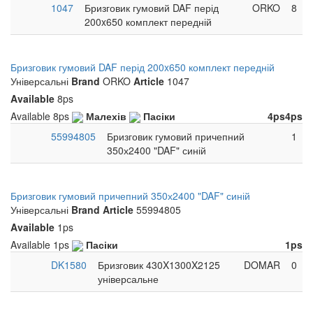
1047
Бризговик гумовий DAF перід
ORKO
8
200x650 комплект передній
Бризговик гумовий DAF перід 200x650 комплект передній
Універсальні
Brand
ORKO
Article
1047
Available
8ps
Available
8ps
Малехів
Пасіки
4ps
4ps
55994805
Бризговик гумовий причепний
1
350х2400 "DAF" синій
Бризговик гумовий причепний 350х2400 "DAF" синій
Універсальні
Brand
Article
55994805
Available
1ps
Available
1ps
Пасіки
1ps
DK1580
Бризговик 430X1300X2125
DOMAR
0
універсальне