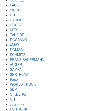
COSPEL
PACOL
SIEGEL
HD
CARLIFE
COSIBO
MTX
TANGDE
ROSSANO
4MAX
DOMAR
SCHMITZ
FRANZ SAUERMANN
AUGER
SAMPA
SERTPLAS
Pacol
WORLD TRUCK
SEM
C.F.BERG
CNT
замінник
PS-TRUCK