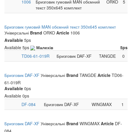
1006
Бризговик гумовий MAN обємний
ORKO
5
текст 350x645 комплект
Бризговик гумовий MAN обємний текст 350x645 комплект
Універсальні
Brand
ORKO
Article
1006
Available
5ps
Available
5ps
Малехів
5ps
TD06-61-019R
Бризговик DAF-XF
TANGDE
0
Бризговик DAF-XF
Універсальні
Brand
TANGDE
Article
TD06-
61-019R
Available
0ps
Available
0ps
DF-084
Бризговик DAF-XF
WINGMAX
1
Бризговик DAF-XF
Універсальні
Brand
WINGMAX
Article
DF-
084