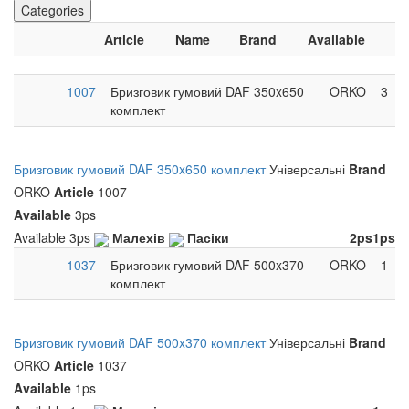
Categories
Article
Name
Brand
Available
1007
Бризговик гумовий DAF 350x650
ORKO
3
комплект
Бризговик гумовий DAF 350x650 комплект
Універсальні
Brand
ORKO
Article
1007
Available
3ps
Available
3ps
Малехів
Пасіки
2ps
1ps
1037
Бризговик гумовий DAF 500x370
ORKO
1
комплект
Бризговик гумовий DAF 500x370 комплект
Універсальні
Brand
ORKO
Article
1037
Available
1ps