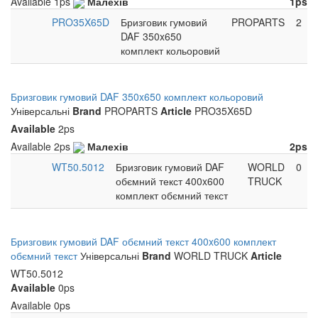
Available
1ps
Малехів
1ps
PRO35X65D
Бризговик гумовий
PROPARTS
2
DAF 350x650
комплект кольоровий
Бризговик гумовий DAF 350x650 комплект кольоровий
Універсальні
Brand
PROPARTS
Article
PRO35X65D
Available
2ps
Available
2ps
Малехів
2ps
WT50.5012
Бризговик гумовий DAF
WORLD
0
обємний текст 400x600
TRUCK
комплект обємний текст
Бризговик гумовий DAF обємний текст 400x600 комплект
обємний текст
Універсальні
Brand
WORLD TRUCK
Article
WT50.5012
Available
0ps
Available
0ps