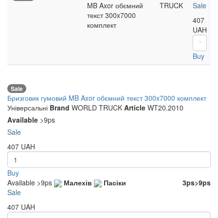
MB Axor обємний
TRUCK
Sale
текст 300x7000
407
комплект
UAH
Buy
Sale
Бризговик гумовий MB Axor обємний текст 300x7000 комплект
Універсальні
Brand
WORLD TRUCK
Article
WT20.2010
Available
>9ps
Sale
407
UAH
Buy
Available
>9ps
Малехів
Пасіки
3ps
>9ps
Sale
407
UAH