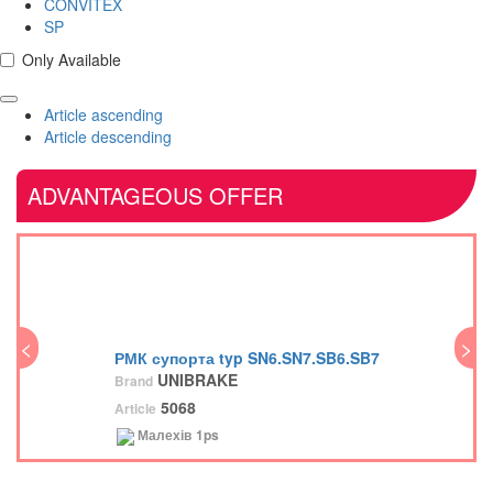
CONVITEX
SP
Only Available
Article ascending
Article descending
ADVANTAGEOUS OFFER
<
>
<
РМК супорта typ SN6.SN7.SB6.SB7
UNIBRAKE
Brand
5068
Article
Малехів
1ps