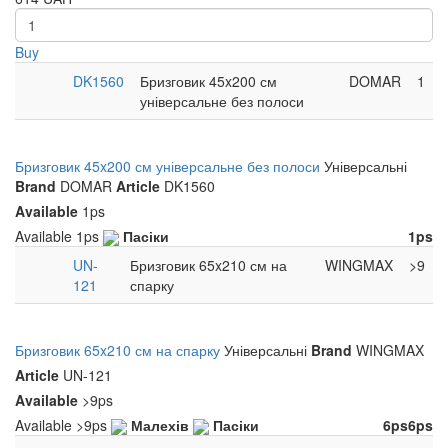
Buy
DK1560
Бризговик 45x200 см
DOMAR
1
універсальне без полоси
Бризговик 45x200 см універсальне без полоси
Універсальні
Brand
DOMAR
Article
DK1560
Available
1ps
Available
1ps
Пасіки
1ps
UN-
Бризговик 65x210 см на
WINGMAX
>9
121
спарку
Бризговик 65x210 см на спарку
Універсальні
Brand
WINGMAX
Article
UN-121
Available
>9ps
Available
>9ps
Малехів
Пасіки
6ps
6ps