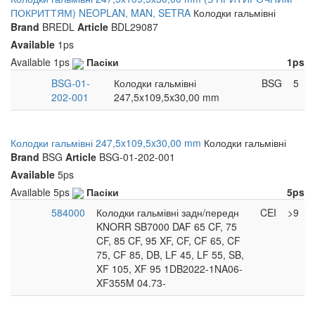
ПОКРИТТЯМ) NEOPLAN, MAN, SETRA
Колодки гальмівні
Brand
BREDL
Article
BDL29087
Available
1ps
Available
1ps
Пасіки
1ps
BSG-01-
Колодки гальмівні
BSG
5
202-001
247,5x109,5x30,00 mm
Колодки гальмівні 247,5x109,5x30,00 mm
Колодки гальмівні
Brand
BSG
Article
BSG-01-202-001
Available
5ps
Available
5ps
Пасіки
5ps
584000
Колодки гальмівні задн/передн
CEI
>9
KNORR SB7000 DAF 65 CF, 75
CF, 85 CF, 95 XF, CF, CF 65, CF
75, CF 85, DB, LF 45, LF 55, SB,
XF 105, XF 95 1DB2022-1NA06-
XF355M 04.73-