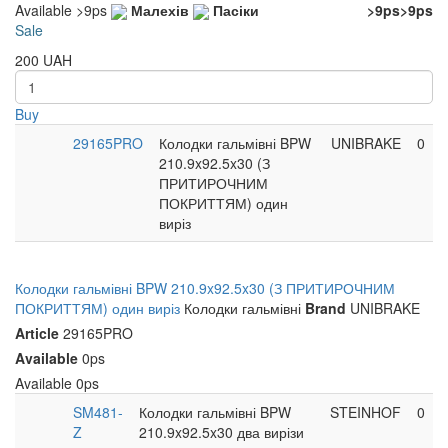
Available
>9ps
Малехів
Пасіки
>9ps
>9ps
Sale
200
UAH
Buy
29165PRO
Колодки гальмівні BPW
UNIBRAKE
0
210.9x92.5x30 (З
ПРИТИРОЧНИМ
ПОКРИТТЯМ) один
виріз
Колодки гальмівні BPW 210.9x92.5x30 (З ПРИТИРОЧНИМ
ПОКРИТТЯМ) один виріз
Колодки гальмівні
Brand
UNIBRAKE
Article
29165PRO
Available
0ps
Available
0ps
SM481-
Колодки гальмівні BPW
STEINHOF
0
Z
210.9x92.5x30 два вирізи