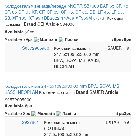
Колодки гальмівні задн/передн KNORR SB7000 DAF 65 CF, 75
CF, 85 CF, 95 XF, CF, CF 65, CF 75, CF 85, DB, LF 45, LF 55,
SB, XF 105, XF 95 1DB2022-1NA06-XF355M 04.73-
Колодки
гальмівні
Brand
CEI
Article
584000
Available
>9ps
Available
>9ps
Малехів
Пасіки
>9ps
>9ps
S0572905900
Колодки гальмівні
SAUER
8
247,5x109,5x30,00 mm
BPW, BOVA, MB, KASS,
NEOPLAN
Колодки гальмівні 247,5x109,5x30,00 mm BPW, BOVA, MB,
KASS, NEOPLAN
Колодки гальмівні
Brand
SAUER
Article
S0572905900
Available
8ps
Available
8ps
Малехів
Пасіки
5ps
3ps
2927801
Колодки гальмівні
TEXTAR
>9
(ГОТІВКА)
247,5x109,5x30,00 mm