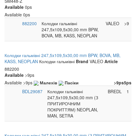
SM448-Z
Available
0ps
Available
0ps
882200
Колодки гальмівні
VALEO
>9
247,5x109,5x30,00 mm BPW,
BOVA, MB, KASS, NEOPLAN
Колодки гальмівні 247,5x109,5x30,00 mm BPW, BOVA, MB,
KASS, NEOPLAN
Колодки гальмівні
Brand
VALEO
Article
882200
Available
>9ps
Available
>9ps
Малехів
Пасіки
>9ps
5ps
BDL29087
Колодки гальмівні
BREDL
1
247,5x109,5x30,00 mm (З
ПРИТИРОЧНИМ
ПОКРИТТЯМ) NEOPLAN,
MAN, SETRA
Колодки гальмівні 247,5x109,5x30,00 mm (З ПРИТИРОЧНИМ