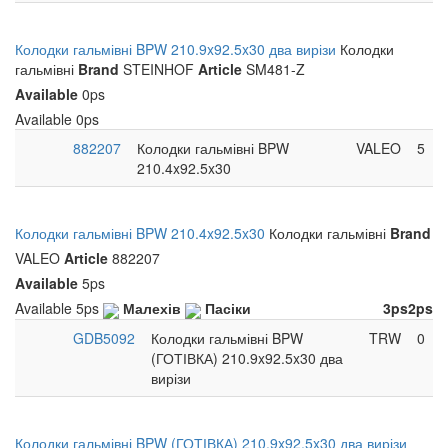
Колодки гальмівні BPW 210.9x92.5x30 два вирізи
Колодки
гальмівні
Brand
STEINHOF
Article
SM481-Z
Available
0ps
Available
0ps
882207
Колодки гальмівні BPW
VALEO
5
210.4x92.5x30
Колодки гальмівні BPW 210.4x92.5x30
Колодки гальмівні
Brand
VALEO
Article
882207
Available
5ps
Available
5ps
Малехів
Пасіки
3ps
2ps
GDB5092
Колодки гальмівні BPW
TRW
0
(ГОТІВКА) 210.9x92.5x30 два
вирізи
Колодки гальмівні BPW (ГОТІВКА) 210.9x92.5x30 два вирізи