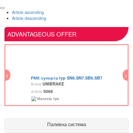
Article ascending
Article descending
ADVANTAGEOUS OFFER
<
>
<
РМК супорта typ SN6.SN7.SB6.SB7
UNIBRAKE
Brand
5068
Article
Малехів
1ps
Паливна система