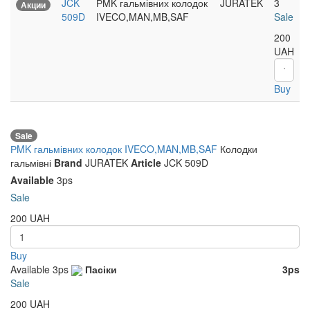
JCK
РMK гальмівних колодок
JURATEK
3
Акции
509D
IVECO,MAN,MB,SAF
Sale
200
UAH
Buy
Sale
РMK гальмівних колодок IVECO,MAN,MB,SAF
Колодки
гальмівні
Brand
JURATEK
Article
JCK 509D
Available
3ps
Sale
200
UAH
Buy
Available
3ps
Пасіки
3ps
Sale
200
UAH