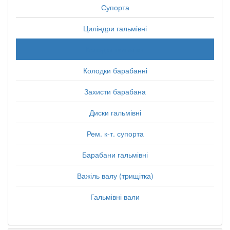
Супорта
Циліндри гальмівні
Колодки гальмівні
Колодки барабанні
Захисти барабана
Диски гальмівні
Рем. к-т. супорта
Барабани гальмівні
Важіль валу (трищітка)
Гальмівні вали