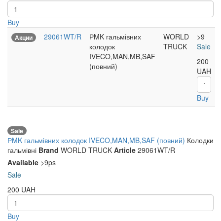
Buy
29061WT/R
РMK гальмівних
WORLD
>9
Акции
колодок
TRUCK
Sale
IVECO,MAN,MB,SAF
200
(повний)
UAH
Buy
Sale
РMK гальмівних колодок IVECO,MAN,MB,SAF (повний)
Колодки
гальмівні
Brand
WORLD TRUCK
Article
29061WT/R
Available
>9ps
Sale
200
UAH
Buy