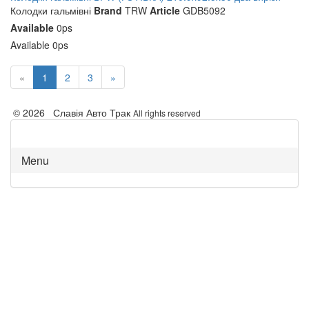
Колодки гальмівні
Brand
TRW
Article
GDB5092
Available
0ps
Available
0ps
«
1
2
3
»
© 2026 Славія Авто Трак
All rights reserved
Menu