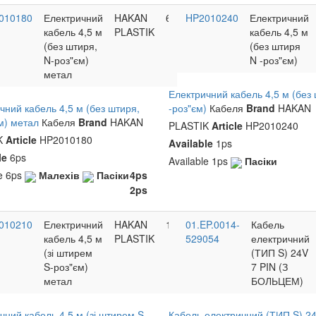
010180
Електричний
HAKAN
6
HP2010240
Електричний
кабель 4,5 м
PLASTIK
кабель 4,5 м
(без штиря,
(без штиря
N-роз"єм)
N -роз"єм)
метал
>
У DAF новий тип
Бризговик 65x210 см на
Електричний кабель 4,5 м (без
<
>
TRUCKLINE
спарку ребристе
and
чний кабель 4,5 м (без штиря,
-роз"єм)
Кабеля
Brand
HAKAN
AYMEKS
Brand
м) метал
Кабеля
Brand
HAKAN
KO.07.028
icle
PLASTIK
Article
HP2010240
42U1010
Article
K
Article
HP2010180
Пасіки
1ps
Available
1ps
Малехів
4ps
le
6ps
Available
1ps
Пасіки
Пасіки
5ps
le
6ps
Малехів
Пасіки
4ps
2ps
010210
Електричний
HAKAN
1
01.EP.0014-
Кабель
кабель 4,5 м
PLASTIK
529054
електричний
(зі штирем
(ТИП S) 24V
S-роз"єм)
7 PIN (З
метал
БОЛЬЦЕМ)
чний кабель 4,5 м (зі штирем S-
Кабель електричний (ТИП S) 24