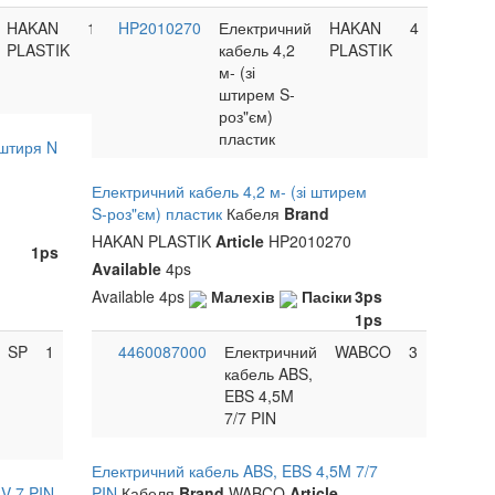
HAKAN
1
HP2010270
Електричний
HAKAN
4
PLASTIK
кабель 4,2
PLASTIK
м- (зі
штирем S-
роз"єм)
пластик
Ящик на інструмент
Фільтр повітряний DAF
 штиря N
<
>
<
1100x450x500 -110L
MAN, MB, RVI D: 267 D1
AYMEKS
H: 510
Brand
Електричний кабель 4,2 м- (зі штирем
WORLD TRUCK
Brand
S-роз"єм) пластик
Кабеля
Brand
42U2039
Article
WT0029
Article
HAKAN PLASTIK
Article
HP2010270
Малехів
5ps
1ps
Малехів
>9ps
Пасіки
Available
2ps
4ps
Пасіки
>9ps
Available
4ps
Малехів
Пасіки
3ps
1ps
SP
1
4460087000
Електричний
WABCO
3
кабель ABS,
EBS 4,5M
7/7 PIN
Електричний кабель ABS, EBS 4,5M 7/7
V 7 PIN
PIN
Кабеля
Brand
WABCO
Article