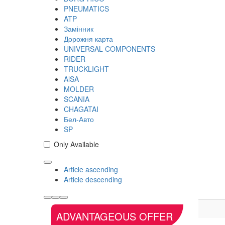
PNEUMATICS
ATP
Замінник
Дорожня карта
UNIVERSAL COMPONENTS
RIDER
TRUCKLIGHT
AlSA
MOLDER
SCANIA
CHAGATAI
Бел-Авто
SP
Only Available
Article ascending
Article descending
ADVANTAGEOUS OFFER