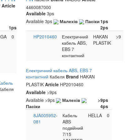
P
Article
4460087000
Available
3ps
Available
3ps
Малехів
Пасіки
1ps
1ps
2ps
EGA
0
HP2010460
Електричний
HAKAN
>9
кабель ABS,
PLASTIK
EBS 7
контактний
Електричний кабель ABS, EBS 7
контактний
Кабеля
Brand
HAKAN
Кабель
PLASTIK
Article
HP2010460
Кабеля
Available
>9ps
Available
>9ps
Малехів
>9ps
Пасіки
4ps
8JA005952-
Кабель
HELLA
0
081
ABS
подвійний
7/15