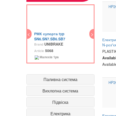
HP2
<
<
>
РМК супорта typ
ПГ
SN6.SN7.SB6.SB7
Br
Електри
UNIBRAKE
Brand
N-роз"є
Art
5068
Article
PLASTI
Малехів
1ps
Availab
Availab
Паливна система
HP2
Вихлопна система
Підвіска
Електрика
Електри