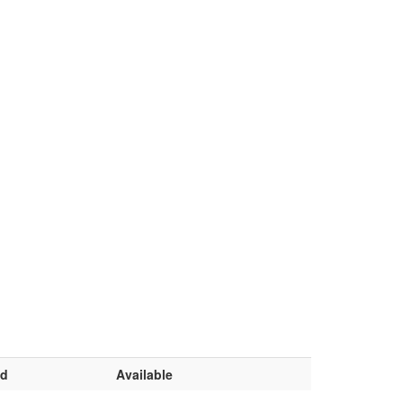
nd
Available