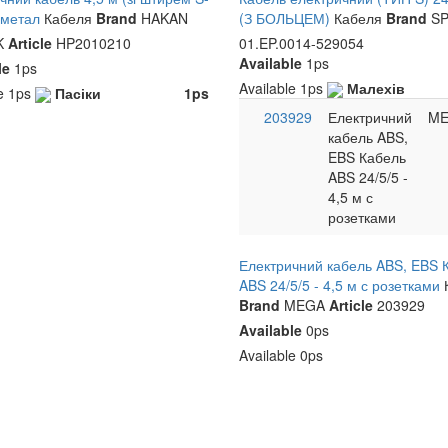
 метал
Кабеля
Brand
HAKAN
(З БОЛЬЦЕМ)
Кабеля
Brand
S
K
Article
HP2010210
01.EP.0014-529054
Available
1ps
le
1ps
Available
1ps
Малехів
le
1ps
Пасіки
1ps
203929
Електричний
M
кабель ABS,
EBS Кабель
ABS 24/5/5 -
4,5 м с
розетками
Електричний кабель ABS, EBS 
ABS 24/5/5 - 4,5 м с розетками
Brand
MEGA
Article
203929
Available
0ps
Available
0ps