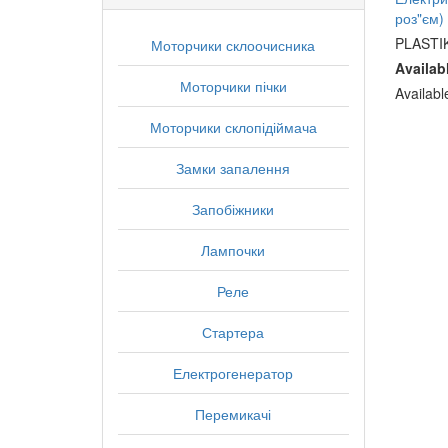
роз"єм)
PLASTI
Моторчики склоочисника
Availab
Моторчики пічки
Availab
Моторчики склопідіймача
Замки запалення
Запобіжники
Лампочки
Реле
Стартера
Електрогенератор
Перемикачі