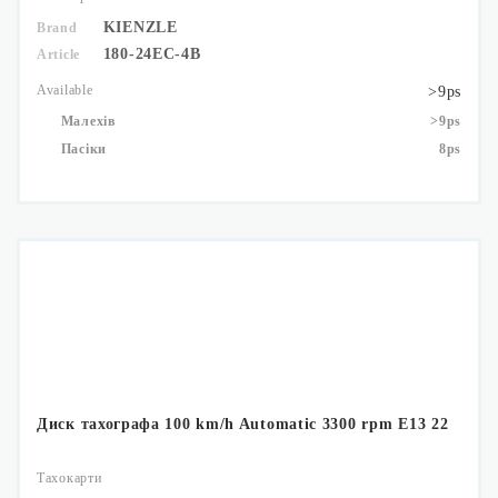
KIENZLE
Brand
180-24EC-4B
Article
Available
>9ps
Малехів
>9ps
Пасіки
8ps
Диск тахографа 100 km/h Automatic 3300 rpm E13 22
Тахокарти