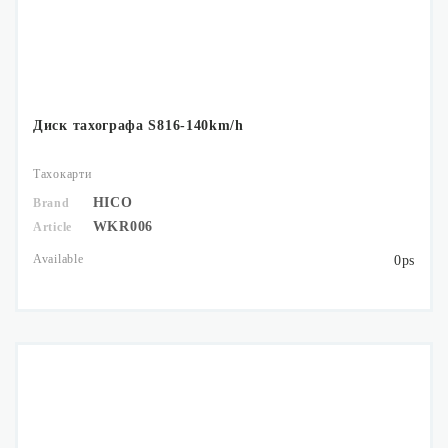
Диск тахографа S816-140km/h
Тахокарти
HICO
Brand
WKR006
Article
Available
0ps