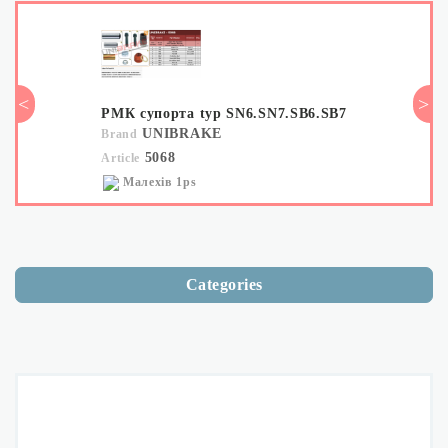
PETERS
BORG-HICO
HAUG
<
>
<
РМК супорта typ SN6.SN7.SB6.SB7
UNIBRAKE
Brand
KIENZLE
5068
Article
VDO
Малехів
1ps
Categories