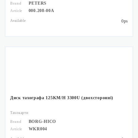
PETERS
Brand
000.208-00A
Article
Available
0ps
Диск тахографа 125KM/H 3300U (двохсторонні)
Тахокарти
BORG-HICO
Brand
WKR004
Article