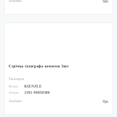
Available
0ps
Стрічка тахографа комплек 3шт
Тахокарти
KIENZLE
Brand
1381-90030300
Article
Available
0ps