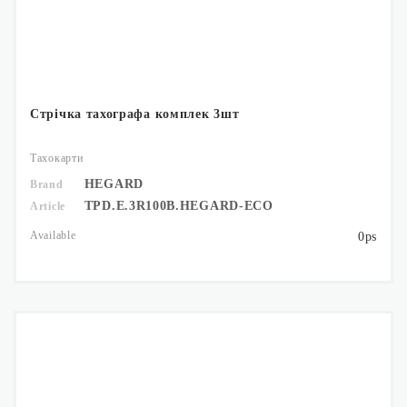
Стрічка тахографа комплек 3шт
Тахокарти
HEGARD
Brand
TPD.E.3R100B.HEGARD-ECO
Article
Available
0ps