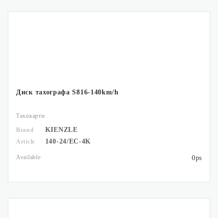
Диск тахографа S816-140km/h
Тахокарти
KIENZLE
Brand
140-24/EC-4K
Article
Available
0ps