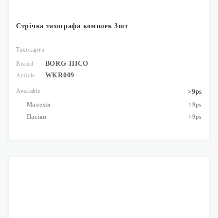
Стрічка тахографа комплек 3шт
Тахокарти
BORG-HICO
Brand
WKR009
Article
Available
>9ps
Малехів
>9ps
Пасіки
>9ps