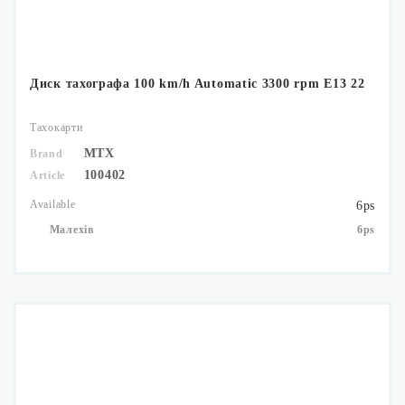
Диск тахографа 100 km/h Automatic 3300 rpm E13 22
Тахокарти
MTX
Brand
100402
Article
Available
6ps
Малехів
6ps