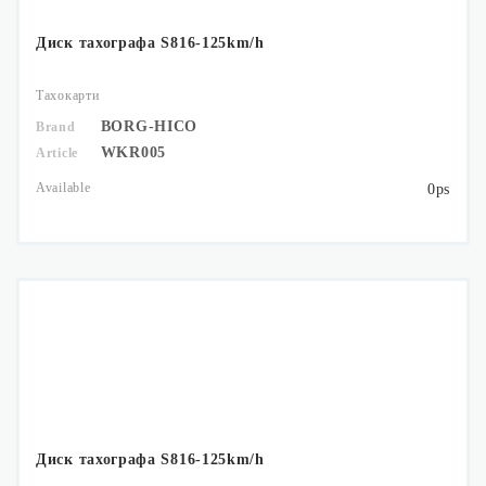
Диск тахографа S816-125km/h
Тахокарти
BORG-HICO
Brand
WKR005
Article
Available
0ps
Диск тахографа S816-125km/h