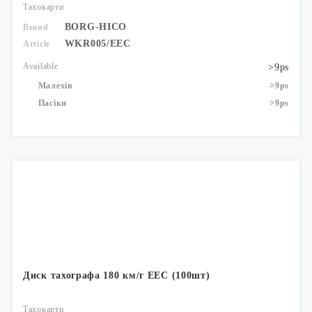
Тахокарти
BORG-HICO
Brand
WKR005/EEC
Article
Available
>9ps
Малехів
>9ps
Пасіки
>9ps
Диск тахографа 180 км/г ЕЕС (100шт)
Тахокарти