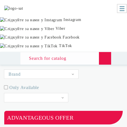
Instagram
Viber
Facebook
TikTok
Home
Catalog
Аксесуари
Тахокарти
Brand
All
Only Available
MTX
Article ascending
HEGARD
ADVANTAGEOUS OFFER
Article descending
HICO