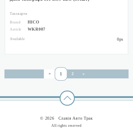
Тахокарти
HICO
Brand
WKR007
Article
Available
0ps
1
2
»
«
© 2026 Славія Авто Трак
All rights reserved