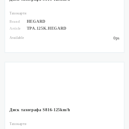
Тахокарти
HEGARD
Brand
TPA.125K.HEGARD
Article
Available
0ps
Диск тахографа S816-125km/h
Тахокарти