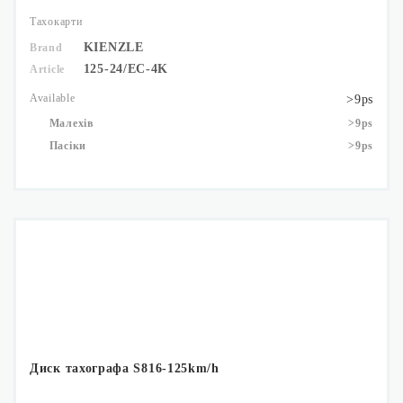
Тахокарти
KIENZLE
Brand
125-24/EC-4K
Article
Available
>9ps
Малехів
>9ps
Пасіки
>9ps
Диск тахографа S816-125km/h