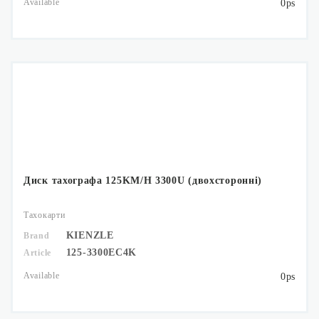
Available
0ps
Диск тахографа 125KM/H 3300U (двохсторонні)
Тахокарти
KIENZLE
Brand
125-3300EC4K
Article
Available
0ps