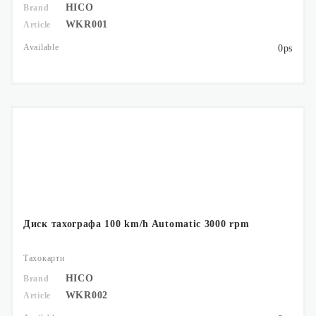
HICO
Brand
WKR001
Article
Available
0ps
Диск тахографа 100 km/h Automatic 3000 rpm
Тахокарти
HICO
Brand
WKR002
Article