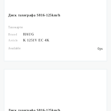
Диск тахографа S816-125km/h
Тахокарти
HAUG
Brand
K 1251V EC 4K
Article
Available
0ps
Диск тахографа S816-125km/h