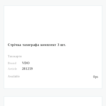
Стрічка тахографа комплект 3 шт.
Тахокарти
VDO
Brand
281259
Article
Available
0ps