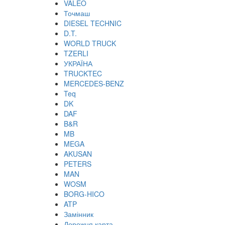
VALEO
Точмаш
DIESEL TECHNIC
D.T.
WORLD TRUCK
TZERLI
УКРАЇНА
TRUCKTEC
MERCEDES-BENZ
Teq
DK
DAF
B&R
MB
MEGA
AKUSAN
PETERS
MAN
WOSM
BORG-HICO
ATP
Замінник
Дорожня карта