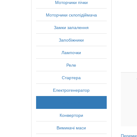
Моторчики пічки
Моторчики склопідіймача
Замки запалення
Запобіжники
Лампочки
Реле
Стартера
Електрогенератор
Перемикачі
Конвертори
Вимикачі маси
Перемик