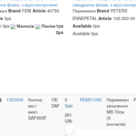
тна фішка, з круїз контролем)
(квадратна фішка, з круїз конт
ачі
Brand
FEBI
Article
40793
Перемикачі
Brand
PETERS
le
3ps
ENNEPETAL
Article
100.053-00
le
3ps
Малехів
Пасіки
1ps
Available
0ps
2ps
Available
0ps
1352945
Кнопка
OE
3
RDM01056
Перемикач
вкл./
DAF
Sale
запалення
викл.
MB 70cм
281
DAF95XF
(5
UAH
контактів)