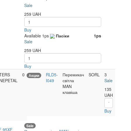
Sale
259
UAH
Buy
Available
1ps
Пасіки
1ps
Sale
259
UAH
Buy
TERS
0
RLD5-
Перемикач
SORL
3
Акции
NEPETAL
I049
світла
Sale
MAN
135
клавіша
UAH
Buy
Sale
F 95XF