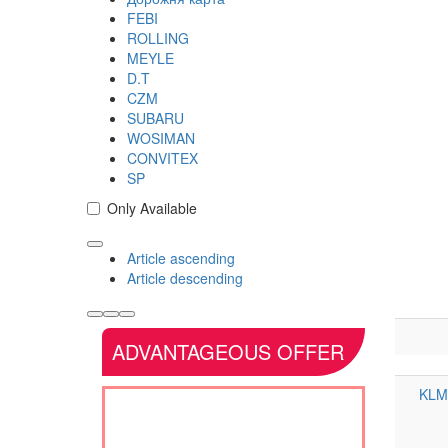
FEBI
ROLLING
MEYLE
D.T
CZM
SUBARU
WOSIMAN
CONVITEX
SP
Only Available
Article ascending
Article descending
ADVANTAGEOUS OFFER
KLM