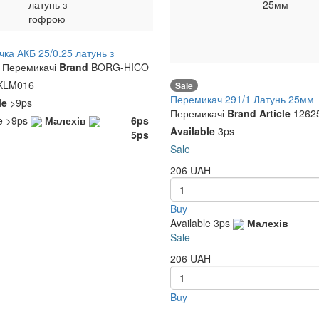
латунь з
25мм
гофрою
>
У DAF новий тип
Бризговик 65x210 см на
<
>
TRUCKLINE
спарку ребристе
and
ка АКБ 25/0.25 латунь з
AYMEKS
Brand
ю
Перемикачі
Brand
BORG-HICO
KO.07.028
icle
42U1010
Article
LM016
Sale
Пасіки
1ps
Перемикач 291/1 Латунь 25мм
Малехів
4ps
le
>9ps
Перемикачі
Brand
Article
1262
Пасіки
5ps
le
>9ps
Малехів
6ps
Available
3ps
5ps
Sale
206
UAH
Buy
Available
3ps
Малехів
Sale
206
UAH
Buy