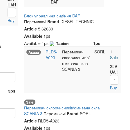
DAF
UAH
Ящик на інструмент
Фільтр повітряний DAF
Блок управління сидіння DAF
<
>
<
Buy
1100x450x500 -110L
MAN, MB, RVI D: 267 D1
Перемикачі
Brand
DIESEL TECHNIC
AYMEKS
H: 510
Brand
Article
5.62080
WORLD TRUCK
Brand
42U2039
Article
Available
1ps
WT0029
Article
Малехів
5ps
Available
1ps
Пасіки
1ps
5
Малехів
>9ps
Пасіки
2ps
RLD5-
Перемикач
SORL
1
Акции
Пасіки
>9ps
A023
склоочисників/
Sale
омивача скла
259
SCANIA 3
UAH
Buy
3ps
Sale
Перемикач склоочисників/омивача скла
SCANIA 3
Перемикачі
Brand
SORL
Article
RLD5-A023
Available
1ps