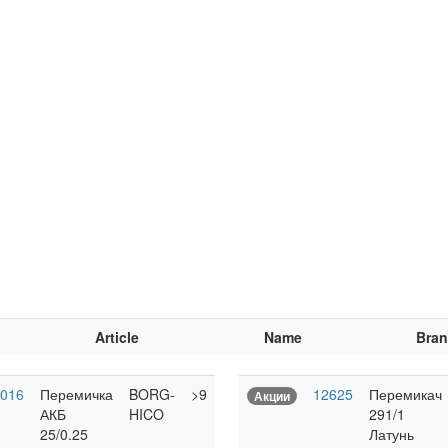
Article
Name
Bra
016
Перемичка
BORG-
>9
12625
Перемикач
Акции
АКБ
HICO
291/1
25/0.25
Латунь