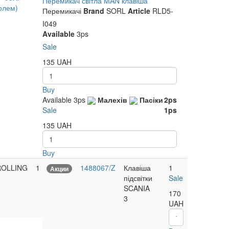
Перемикач світла MAN клавіша
ролем)
Перемикачі
Brand
SORL
Article
RLD5-
I049
Available
3ps
Sale
135
UAH
Buy
Available
3ps
Малехів
Пасіки
2ps
Sale
1ps
135
UAH
Buy
ROLLING
1
1488067/Z
Клавіша
1
Акции
підсвітки
Sale
SCANIA
170
3
UAH