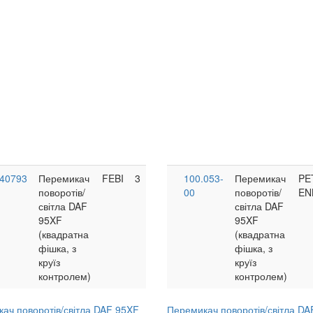
40793
Перемикач
FEBI
3
100.053-
Перемикач
PE
поворотів/
00
поворотів/
EN
світла DAF
світла DAF
95XF
95XF
(квадратна
(квадратна
фішка, з
фішка, з
круїз
круїз
контролем)
контролем)
ач поворотів/світла DAF 95XF
Перемикач поворотів/світла DA