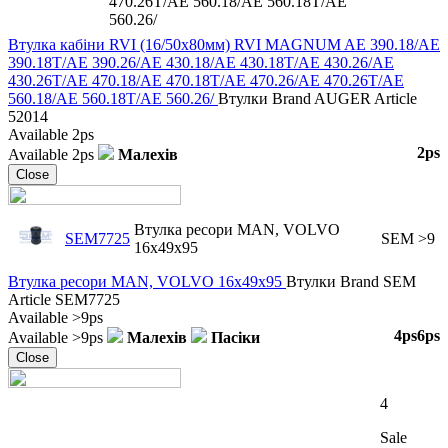
470.26T/AE 560.18/AE 560.18T/AE
560.26/
Втулка кабіни RVI (16/50x80мм) RVI MAGNUM AE 390.18/AE
390.18T/AE 390.26/AE 430.18/AE 430.18T/AE 430.26/AE
430.26T/AE 470.18/AE 470.18T/AE 470.26/AE 470.26T/AE
560.18/AE 560.18T/AE 560.26/
Втулки
Brand
AUGER
Article
52014
Available
2ps
2ps
Available
2ps
Малехів
Close
Втулка ресори MAN, VOLVO
SEM7725
SEM
>9
16x49x95
Втулка ресори MAN, VOLVO 16x49x95
Втулки
Brand
SEM
Article
SEM7725
Available
>9ps
4ps
6ps
Available
>9ps
Малехів
Пасіки
Close
4
Sale