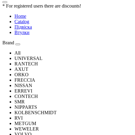
* For registered users there are discounts!
Home
Catalog
Підвіска
Втулки
Brand
All
UNIVERSAL
RANTECH
AXUT
ORKO
FRECCIA
NISSAN
ERREVI
CONTECH
SMR
NIPPARTS
KOLBENSCHMIDT
RVI
METGUM
WEWELER
VOLVO