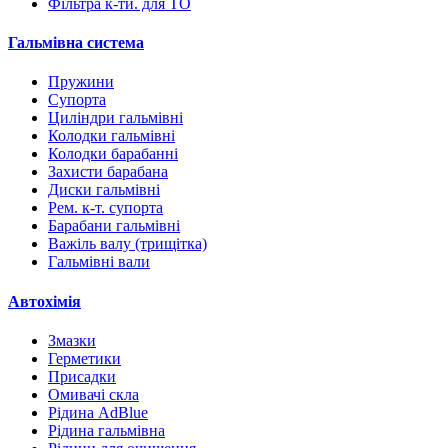
Фільтра к-ти. для ТО
Гальмівна система
Пружини
Супорта
Циліндри гальмівні
Колодки гальмівні
Колодки барабанні
Захисти барабана
Диски гальмівні
Рем. к-т. супорта
Барабани гальмівні
Важіль валу (трищітка)
Гальмівні вали
Автохімія
Змазки
Герметики
Присадки
Омивачі скла
Рідина AdBlue
Рідина гальмівна