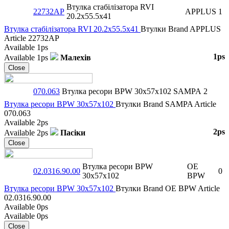
Втулка стабілізаторa RVI
22732AP
APPLUS
1
20.2x55.5x41
Втулка стабілізаторa RVI 20.2x55.5x41
Втулки
Brand
APPLUS
Article
22732AP
Available
1ps
1ps
Available
1ps
Малехів
Close
070.063
Втулка ресори BPW 30x57x102
SAMPA
2
Втулка ресори BPW 30x57x102
Втулки
Brand
SAMPA
Article
070.063
Available
2ps
2ps
Available
2ps
Пасіки
Close
Втулка ресори BPW
OE
02.0316.90.00
0
30x57x102
BPW
Втулка ресори BPW 30x57x102
Втулки
Brand
OE BPW
Article
02.0316.90.00
Available
0ps
Available
0ps
Close