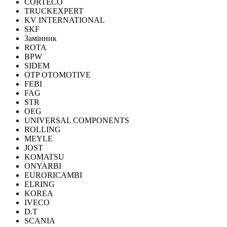
CORTECO
TRUCKEXPERT
KV INTERNATIONAL
SKF
Замінник
ROTA
BPW
SIDEM
OTP OTOMOTIVE
FEBI
FAG
STR
OEG
UNIVERSAL COMPONENTS
ROLLING
MEYLE
JOST
KOMATSU
ONYARBI
EURORICAMBI
ELRING
KOREA
IVECO
D.T
SCANIA