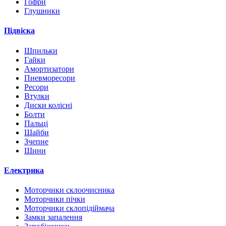
Гофри
Глушники
Підвіска
Шпильки
Гайки
Амортизатори
Пневморесори
Ресори
Втулки
Диски колісні
Болти
Пальці
Шайби
Зчепне
Шини
Електрика
Моторчики склоочисника
Моторчики пічки
Моторчики склопідіймача
Замки запалення