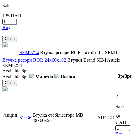
Sale
135
UAH
Buy
Close
SEM9254
Втулка ресори ROR 24x60x102
SEM
6
Втулка ресори ROR 24x60x102
Втулки
Brand
SEM
Article
SEM9254
Available
6ps
3ps
3ps
Available
6ps
Малехів
Пасіки
Close
2
Sale
Акции
Втулка стабілізатора MB
58
51036
AUGER
48x60x56
UAH
Buy