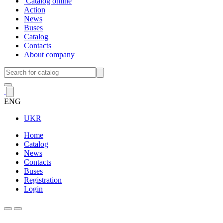
Catalog online
Action
News
Buses
Catalog
Contacts
About company
ENG
UKR
Home
Catalog
News
Contacts
Buses
Registration
Login