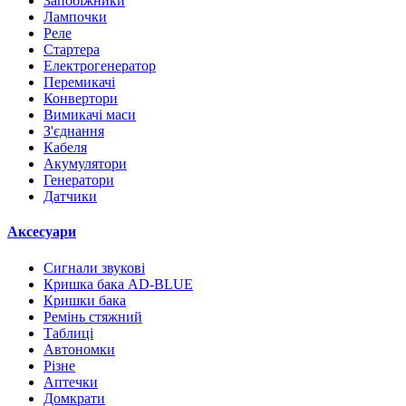
Запобіжники
Лампочки
Реле
Стартера
Електрогенератор
Перемикачі
Конвертори
Вимикачі маси
З'єднання
Кабеля
Акумулятори
Генератори
Датчики
Аксесуари
Сигнали звукові
Кришка бака AD-BLUE
Кришки бака
Ремінь стяжний
Таблиці
Автономки
Різне
Аптечки
Домкрати