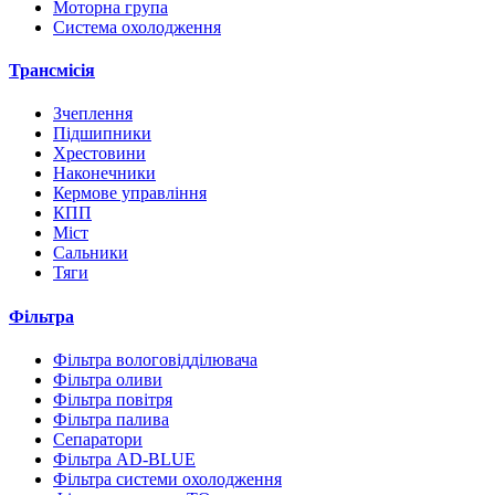
Моторна група
Система охолодження
Трансмісія
Зчеплення
Підшипники
Хрестовини
Наконечники
Кермове управління
КПП
Міст
Сальники
Тяги
Фільтра
Фільтра вологовідділювача
Фільтра оливи
Фільтра повітря
Фільтра палива
Сепаратори
Фільтра AD-BLUE
Фільтра системи охолодження