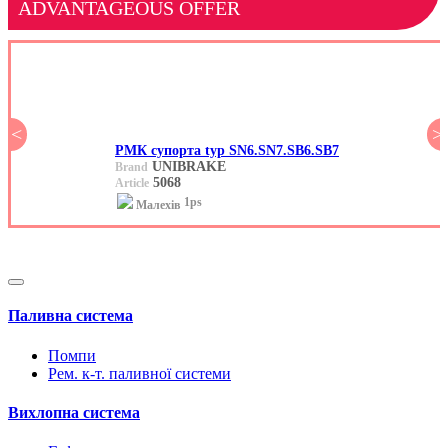
ADVANTAGEOUS OFFER
<
>
РМК супорта typ SN6.SN7.SB6.SB7
UNIBRAKE
Brand
5068
Article
1ps
Малехів
Паливна система
Помпи
Рем. к-т. паливної системи
Вихлопна система