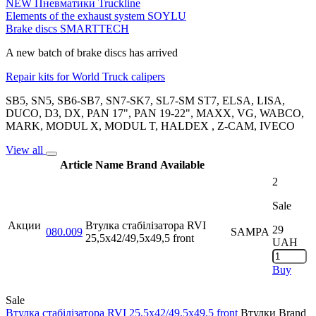
NEW Пневматики Truckline
Elements of the exhaust system SOYLU
Brake discs SMARTTECH
A new batch of brake discs has arrived
Repair kits for World Truck calipers
SB5, SN5, SB6-SB7, SN7-SK7, SL7-SM ST7, ELSA, LISA,
DUCO, D3, DX, PAN 17", PAN 19-22", MAXX, VG, WABCO,
MARK, MODUL X, MODUL T, HALDEX , Z-CAM, IVECO
View all
Article
Name
Brand
Available
2
Sale
Акции
Втулка стабілізатора RVI
29
080.009
SAMPA
25,5x42/49,5x49,5 front
UAH
Buy
Sale
Втулка стабілізатора RVI 25,5x42/49,5x49,5 front
Втулки
Brand