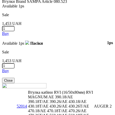
Втулки
Brand
SAMPA
Article
080.523
Available
1ps
Sale
1,453
UAH
Buy
1ps
Available
1ps
Пасіки
Sale
1,453
UAH
Buy
Close
Втулка кабіни RVI (16/50x80мм) RVI
MAGNUM AE 390.18/AE
390.18T/AE 390.26/AE 430.18/AE
52014
430.18T/AE 430.26/AE 430.26T/AE
AUGER
2
470.18/AE 470.18T/AE 470.26/AE