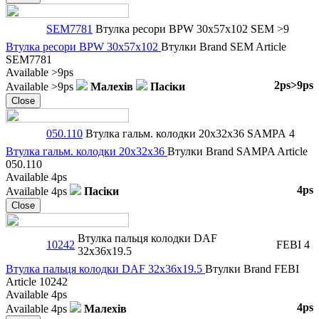
SEM7781
Втулка ресори BPW 30x57x102
SEM
>9
Втулка ресори BPW 30x57x102
Втулки
Brand
SEM
Article
SEM7781
Available
>9ps
2ps
>9ps
Available
>9ps
Малехів
Пасіки
Close
050.110
Втулка гальм. колодки 20x32x36
SAMPA
4
Втулка гальм. колодки 20x32x36
Втулки
Brand
SAMPA
Article
050.110
Available
4ps
4ps
Available
4ps
Пасіки
Close
Втулка пальця колодки DAF
10242
FEBI
4
32x36x19.5
Втулка пальця колодки DAF 32x36x19.5
Втулки
Brand
FEBI
Article
10242
Available
4ps
4ps
Available
4ps
Малехів