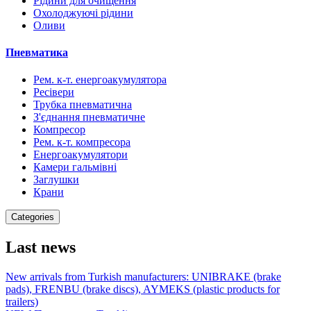
Рідини для очищення
Охолоджуючі рідини
Оливи
Пневматика
Рем. к-т. енергоакумулятора
Ресівери
Трубка пневматична
З'єднання пневматичне
Компресор
Рем. к-т. компресора
Енергоакумулятори
Камери гальмівні
Заглушки
Крани
Categories
Last news
New arrivals from Turkish manufacturers: UNIBRAKE (brake
pads), FRENBU (brake discs), AYMEKS (plastic products for
trailers)