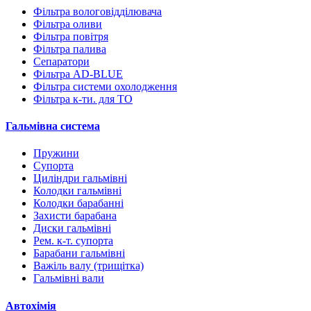
Фільтра вологовідділювача
Фільтра оливи
Фільтра повітря
Фільтра палива
Сепаратори
Фільтра AD-BLUE
Фільтра системи охолодження
Фільтра к-ти. для ТО
Гальмівна система
Пружини
Супорта
Циліндри гальмівні
Колодки гальмівні
Колодки барабанні
Захисти барабана
Диски гальмівні
Рем. к-т. супорта
Барабани гальмівні
Важіль валу (трищітка)
Гальмівні вали
Автохімія