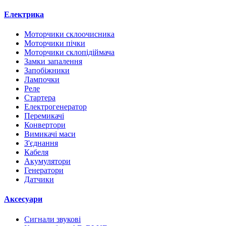
Електрика
Моторчики склоочисника
Моторчики пічки
Моторчики склопідіймача
Замки запалення
Запобіжники
Лампочки
Реле
Стартера
Електрогенератор
Перемикачі
Конвертори
Вимикачі маси
З'єднання
Кабеля
Акумулятори
Генератори
Датчики
Аксесуари
Сигнали звукові