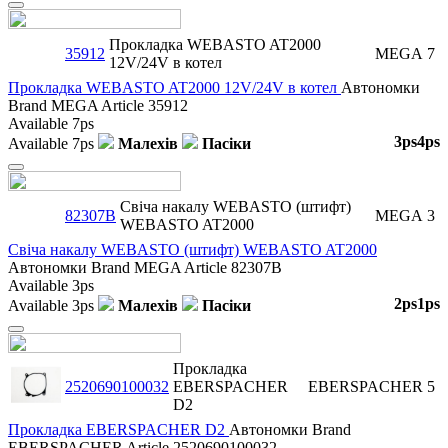
Close
Прокладка WEBASTO AT2000
35912
MEGA
7
12V/24V в котел
Прокладка WEBASTO AT2000 12V/24V в котел
Автономки
Brand
MEGA
Article
35912
Available
7ps
3ps
4ps
Available
7ps
Малехів
Пасіки
Close
Свіча накалу WEBASTO (штифт)
82307B
MEGA
3
WEBASTO AT2000
Свіча накалу WEBASTO (штифт) WEBASTO AT2000
Автономки
Brand
MEGA
Article
82307B
Available
3ps
2ps
1ps
Available
3ps
Малехів
Пасіки
Close
Прокладка
2520690100032
EBERSPACHER
EBERSPACHER
5
D2
Прокладка EBERSPACHER D2
Автономки
Brand
EBERSPACHER
Article
2520690100032