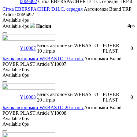
0069492
Сітка EBERSPACHER D1LC, середня
TRP
4
Сітка EBERSPACHER D1LC, середня
Автономки
Brand
TRP
Article
0069492
Available
4ps
4ps
Available
4ps
Пасіки
Close
Бачок автономки WEBASTO
POVER
Y10007
0
10 літрів
PLAST
Бачок автономки WEBASTO 10 літрів
Автономки
Brand
POVER PLAST
Article
Y10007
Available
0ps
Available
0ps
Close
Бачок автономки WEBASTO
POVER
Y10008
0
20 літрів
PLAST
Бачок автономки WEBASTO 20 літрів
Автономки
Brand
POVER PLAST
Article
Y10008
Available
0ps
Available
0ps
Close