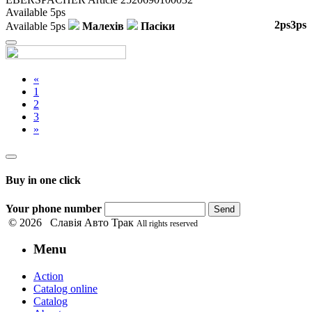
Available
5ps
2ps
3ps
Available
5ps
Малехів
Пасіки
Close
«
1
2
3
»
Buy in one click
Your phone number
Send
© 2026 Славія Авто Трак
All rights reserved
Menu
Action
Catalog online
Catalog