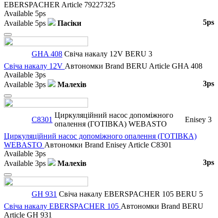
EBERSPACHER
Article
79227325
Available
5ps
5ps
Available
5ps
Пасіки
Close
GHA 408
Свіча накалу 12V
BERU
3
Свіча накалу 12V
Автономки
Brand
BERU
Article
GHA 408
Available
3ps
3ps
Available
3ps
Малехів
Close
Циркуляційний насос допоміжного
C8301
Enisey
3
опалення (ГОТІВКА) WEBASTO
Циркуляційний насос допоміжного опалення (ГОТІВКА)
WEBASTO
Автономки
Brand
Enisey
Article
C8301
Available
3ps
3ps
Available
3ps
Малехів
Close
GH 931
Свіча накалу EBERSPACHER 105
BERU
5
Свіча накалу EBERSPACHER 105
Автономки
Brand
BERU
Article
GH 931