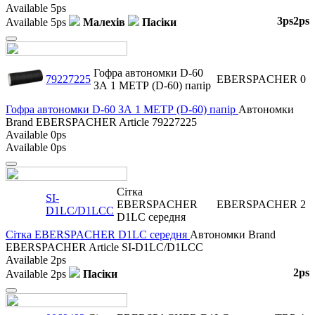
Available
5ps
3ps
2ps
Available
5ps
Малехів
Пасіки
Close
Гофра автономки D-60
79227225
EBERSPACHER
0
ЗА 1 МЕТР (D-60) папір
Гофра автономки D-60 ЗА 1 МЕТР (D-60) папір
Автономки
Brand
EBERSPACHER
Article
79227225
Available
0ps
Available
0ps
Close
Сітка
SI-
EBERSPACHER
EBERSPACHER
2
D1LC/D1LCC
D1LC середня
Сітка EBERSPACHER D1LC середня
Автономки
Brand
EBERSPACHER
Article
SI-D1LC/D1LCC
Available
2ps
2ps
Available
2ps
Пасіки
Close