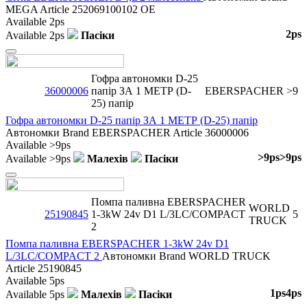
MEGA
Article
252069100102 OE
Available
2ps
2ps
Available
2ps
Пасіки
Close
Гофра автономки D-25
36000006
папір ЗА 1 МЕТР (D-
EBERSPACHER
>9
25) папір
Гофра автономки D-25 папір ЗА 1 МЕТР (D-25) папір
Автономки
Brand
EBERSPACHER
Article
36000006
Available
>9ps
>9ps
>9ps
Available
>9ps
Малехів
Пасіки
Close
Помпа паливна EBERSPACHER
WORLD
25190845
1-3kW 24v D1 L/3LC/COMPACT
5
TRUCK
2
Помпа паливна EBERSPACHER 1-3kW 24v D1
L/3LC/COMPACT 2
Автономки
Brand
WORLD TRUCK
Article
25190845
Available
5ps
1ps
4ps
Available
5ps
Малехів
Пасіки