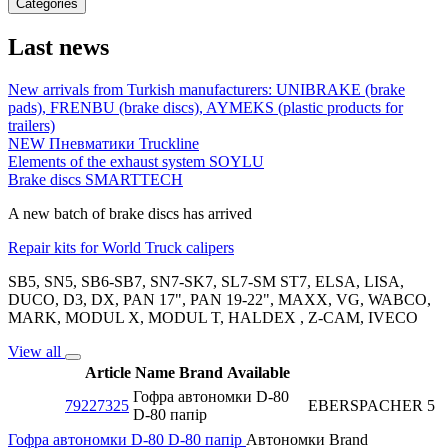
Categories
Last news
New arrivals from Turkish manufacturers: UNIBRAKE (brake
pads), FRENBU (brake discs), AYMEKS (plastic products for
trailers)
NEW Пневматики Truckline
Elements of the exhaust system SOYLU
Brake discs SMARTTECH
A new batch of brake discs has arrived
Repair kits for World Truck calipers
SB5, SN5, SB6-SB7, SN7-SK7, SL7-SM ST7, ELSA, LISA,
DUCO, D3, DX, PAN 17", PAN 19-22", MAXX, VG, WABCO,
MARK, MODUL X, MODUL T, HALDEX , Z-CAM, IVECO
View all
Article
Name
Brand
Available
Гофра автономки D-80
79227325
EBERSPACHER
5
D-80 папір
Гофра автономки D-80 D-80 папір
Автономки
Brand