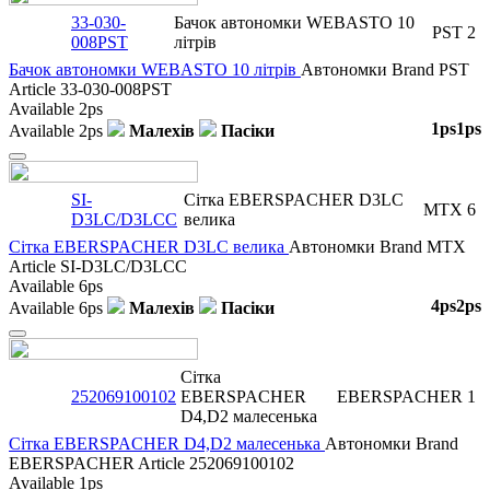
33-030-
Бачок автономки WEBASTO 10
PST
2
008PST
літрів
Бачок автономки WEBASTO 10 літрів
Автономки
Brand
PST
Article
33-030-008PST
Available
2ps
1ps
1ps
Available
2ps
Малехів
Пасіки
Close
SI-
Сітка EBERSPACHER D3LC
MTX
6
D3LC/D3LCC
велика
Сітка EBERSPACHER D3LC велика
Автономки
Brand
MTX
Article
SI-D3LC/D3LCC
Available
6ps
4ps
2ps
Available
6ps
Малехів
Пасіки
Close
Сітка
252069100102
EBERSPACHER
EBERSPACHER
1
D4,D2 малесенька
Сітка EBERSPACHER D4,D2 малесенька
Автономки
Brand
EBERSPACHER
Article
252069100102
Available
1ps