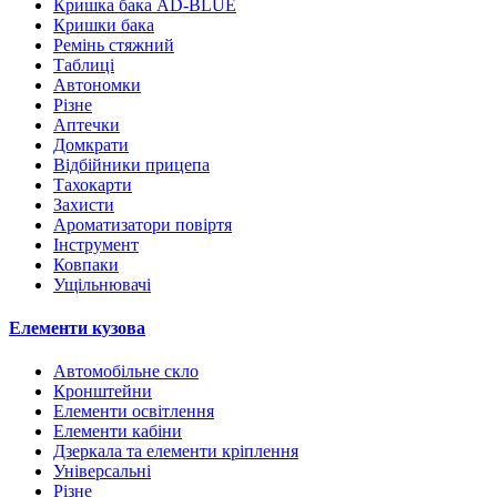
Кришка бака AD-BLUE
Кришки бака
Ремінь стяжний
Таблиці
Автономки
Різне
Аптечки
Домкрати
Відбійники прицепа
Тахокарти
Захисти
Ароматизатори повіртя
Інструмент
Ковпаки
Ущільнювачі
Елементи кузова
Автомобільне скло
Кронштейни
Елементи освітлення
Елементи кабіни
Дзеркала та елементи кріплення
Універсальні
Різне