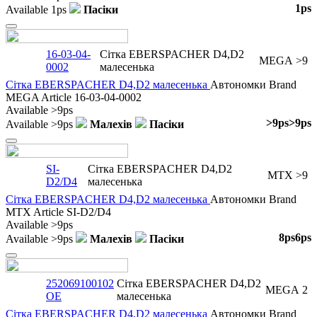
1ps
Available
1ps
Пасіки
Close
16-03-04-
Сітка EBERSPACHER D4,D2
MEGA
>9
0002
малесенька
Сітка EBERSPACHER D4,D2 малесенька
Автономки
Brand
MEGA
Article
16-03-04-0002
Available
>9ps
>9ps
>9ps
Available
>9ps
Малехів
Пасіки
Close
SI-
Сітка EBERSPACHER D4,D2
MTX
>9
D2/D4
малесенька
Сітка EBERSPACHER D4,D2 малесенька
Автономки
Brand
MTX
Article
SI-D2/D4
Available
>9ps
8ps
6ps
Available
>9ps
Малехів
Пасіки
Close
252069100102
Сітка EBERSPACHER D4,D2
MEGA
2
OE
малесенька
Сітка EBERSPACHER D4,D2 малесенька
Автономки
Brand