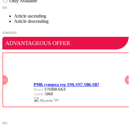
Only Available
Article ascending
Article descending
ADVANTAGEOUS OFFER
<
>
РМК супорта typ SN6.SN7.SB6.SB7
UNIBRAKE
Brand
5068
Article
1ps
Малехів