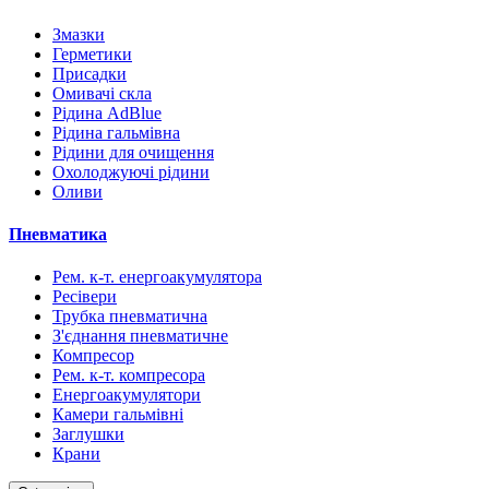
Змазки
Герметики
Присадки
Омивачі скла
Рідина AdBlue
Рідина гальмівна
Рідини для очищення
Охолоджуючі рідини
Оливи
Пневматика
Рем. к-т. енергоакумулятора
Ресівери
Трубка пневматична
З'єднання пневматичне
Компресор
Рем. к-т. компресора
Енергоакумулятори
Камери гальмівні
Заглушки
Крани