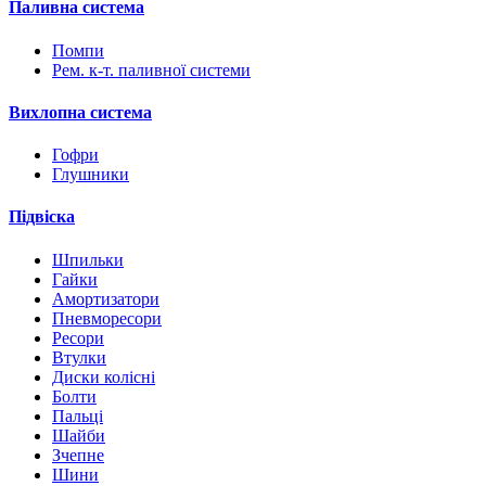
Паливна система
Помпи
Рем. к-т. паливної системи
Вихлопна система
Гофри
Глушники
Підвіска
Шпильки
Гайки
Амортизатори
Пневморесори
Ресори
Втулки
Диски колісні
Болти
Пальці
Шайби
Зчепне
Шини