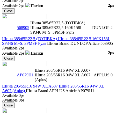
Available
2ps
2ps
Available
2ps
Пасіки
Close
Шина 385/65R22,5 (ГОТІВКА)
568905
Шина 385/65R22,5 160K158L
DUNLOP
2
SP346 M+S, 3PMSF Руль
Шина 385/65R22,5 (ГОТІВКА) Шина 385/65R22,5 160K158L
SP346 M+S, 3PMSF Руль
Шини
Brand
DUNLOP
Article
568905
Available
2ps
2ps
Available
2ps
Пасіки
Close
Шина 205/55R16 94W XL A607
AP079H1
Шина 205/55R16 94W XL A607
APPLUS
0
(Aplus)
Шина 205/55R16 94W XL A607 Шина 205/55R16 94W XL
A607 (Aplus)
Шини
Brand
APPLUS
Article
AP079H1
Available
0ps
Available
0ps
Close