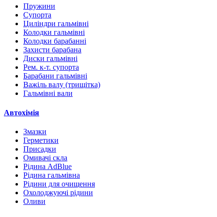
Пружини
Супорта
Циліндри гальмівні
Колодки гальмівні
Колодки барабанні
Захисти барабана
Диски гальмівні
Рем. к-т. супорта
Барабани гальмівні
Важіль валу (трищітка)
Гальмівні вали
Автохімія
Змазки
Герметики
Присадки
Омивачі скла
Рідина AdBlue
Рідина гальмівна
Рідини для очищення
Охолоджуючі рідини
Оливи