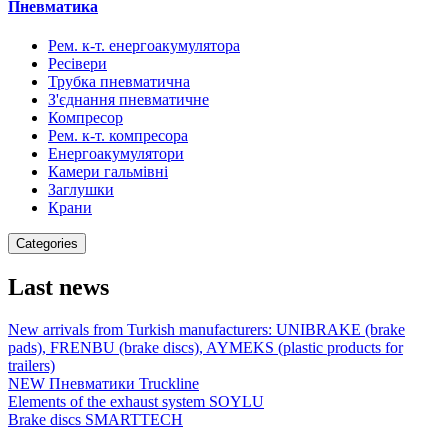
Пневматика
Рем. к-т. енергоакумулятора
Ресівери
Трубка пневматична
З'єднання пневматичне
Компресор
Рем. к-т. компресора
Енергоакумулятори
Камери гальмівні
Заглушки
Крани
Categories
Last news
New arrivals from Turkish manufacturers: UNIBRAKE (brake
pads), FRENBU (brake discs), AYMEKS (plastic products for
trailers)
NEW Пневматики Truckline
Elements of the exhaust system SOYLU
Brake discs SMARTTECH