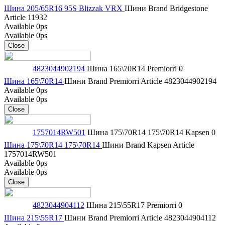
Шина 205/65R16 95S Blizzak VRX
Шини
Brand
Bridgestone
Article
11932
Available
0ps
Available
0ps
Close
4823044902194
Шина 165\70R14
Premiorri
0
Шина 165\70R14
Шини
Brand
Premiorri
Article
4823044902194
Available
0ps
Available
0ps
Close
1757014RW501
Шина 175\70R14 175\70R14
Kapsen
0
Шина 175\70R14 175\70R14
Шини
Brand
Kapsen
Article
1757014RW501
Available
0ps
Available
0ps
Close
4823044904112
Шина 215\55R17
Premiorri
0
Шина 215\55R17
Шини
Brand
Premiorri
Article
4823044904112