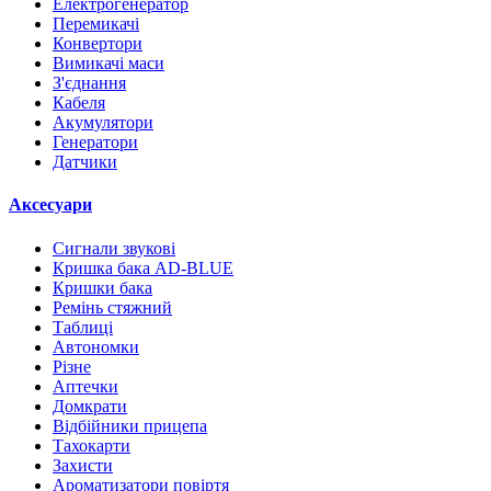
Електрогенератор
Перемикачі
Конвертори
Вимикачі маси
З'єднання
Кабеля
Акумулятори
Генератори
Датчики
Аксесуари
Сигнали звукові
Кришка бака AD-BLUE
Кришки бака
Ремінь стяжний
Таблиці
Автономки
Різне
Аптечки
Домкрати
Відбійники прицепа
Тахокарти
Захисти
Ароматизатори повіртя