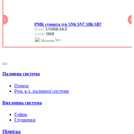
<
>
РМК супорта typ SN6.SN7.SB6.SB7
UNIBRAKE
Brand
5068
Article
1ps
Малехів
Паливна система
Помпи
Рем. к-т. паливної системи
Вихлопна система
Гофри
Глушники
Підвіска