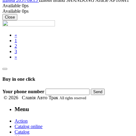
Шина 205\70R15
Шини
Brand
SHANDONG
Article
AP109H1
Available
0ps
Available
0ps
Close
«
1
2
3
»
Buy in one click
Your phone number
Send
© 2026 Славія Авто Трак
All rights reserved
Menu
Action
Catalog online
Catalog