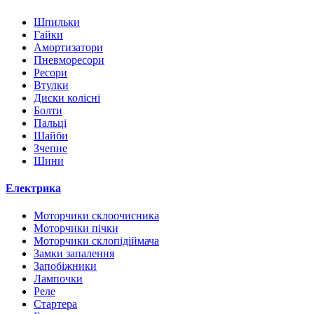
Шпильки
Гайки
Амортизатори
Пневморесори
Ресори
Втулки
Диски колісні
Болти
Пальці
Шайби
Зчепне
Шини
Електрика
Моторчики склоочисника
Моторчики пічки
Моторчики склопідіймача
Замки запалення
Запобіжники
Лампочки
Реле
Стартера