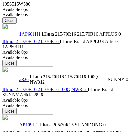
1956515W586
Available
0ps
Available
0ps
Close
1AP601H1
Шина 215/70R16 215/70R16
APPLUS
0
Шина 215/70R16 215/70R16
Шини
Brand
APPLUS
Article
1AP601H1
Available
0ps
Available
0ps
Close
Шина 215/70R16 215/70R16 100Q
2826
SUNNY
0
NW312
Шина 215/70R16 215/70R16 100Q NW312
Шини
Brand
SUNNY
Article
2826
Available
0ps
Available
0ps
Close
AP109H1
Шина 205\70R15
SHANDONG
0