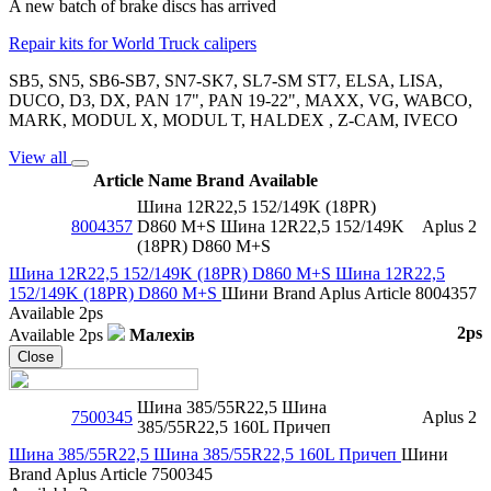
A new batch of brake discs has arrived
Repair kits for World Truck calipers
SB5, SN5, SB6-SB7, SN7-SK7, SL7-SM ST7, ELSA, LISA,
DUCO, D3, DX, PAN 17", PAN 19-22", MAXX, VG, WABCO,
MARK, MODUL X, MODUL T, HALDEX , Z-CAM, IVECO
View all
Article
Name
Brand
Available
Шина 12R22,5 152/149K (18PR)
8004357
D860 M+S Шина 12R22,5 152/149K
Aplus
2
(18PR) D860 M+S
Шина 12R22,5 152/149K (18PR) D860 M+S Шина 12R22,5
152/149K (18PR) D860 M+S
Шини
Brand
Aplus
Article
8004357
Available
2ps
2ps
Available
2ps
Малехів
Close
Шина 385/55R22,5 Шина
7500345
Aplus
2
385/55R22,5 160L Причеп
Шина 385/55R22,5 Шина 385/55R22,5 160L Причеп
Шини
Brand
Aplus
Article
7500345