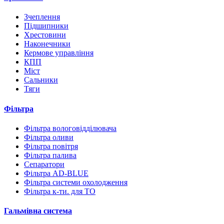
Зчеплення
Підшипники
Хрестовини
Наконечники
Кермове управління
КПП
Міст
Сальники
Тяги
Фільтра
Фільтра вологовідділювача
Фільтра оливи
Фільтра повітря
Фільтра палива
Сепаратори
Фільтра AD-BLUE
Фільтра системи охолодження
Фільтра к-ти. для ТО
Гальмівна система