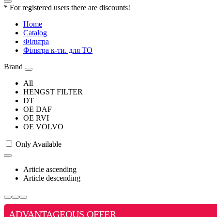
* For registered users there are discounts!
Home
Catalog
Фільтра
Фільтра к-ти. для ТО
Brand
All
HENGST FILTER
DT
OE DAF
OE RVI
OE VOLVO
Only Available
Article ascending
Article descending
ADVANTAGEOUS OFFER