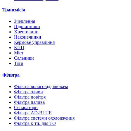
Трансмісія
Зчеплення
Підшипники
Хрестовини
Наконечники
Кермове управління
КПП
Міст
Сальники
Тяги
Фільтра
Фільтра вологовідділювача
Фільтра оливи
Фільтра повітря
Фільтра палива
Сепаратори
Фільтра AD-BLUE
Фільтра системи охолодження
Фільтра к-ти. для ТО