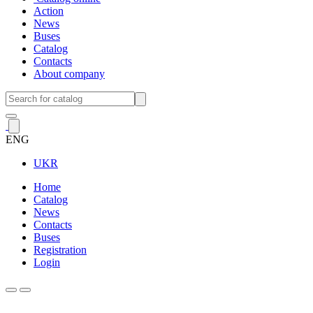
Action
News
Buses
Catalog
Contacts
About company
ENG
UKR
Home
Catalog
News
Contacts
Buses
Registration
Login