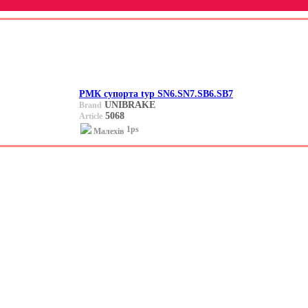
РМК супорта typ SN6.SN7.SB6.SB7
UNIBRAKE
Brand
5068
Article
1ps
Малехів