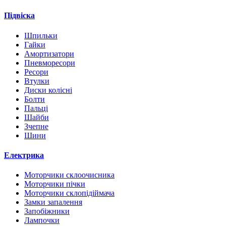
Підвіска
Шпильки
Гайки
Амортизатори
Пневморесори
Ресори
Втулки
Диски колісні
Болти
Пальці
Шайби
Зчепне
Шини
Електрика
Моторчики склоочисника
Моторчики пічки
Моторчики склопідіймача
Замки запалення
Запобіжники
Лампочки