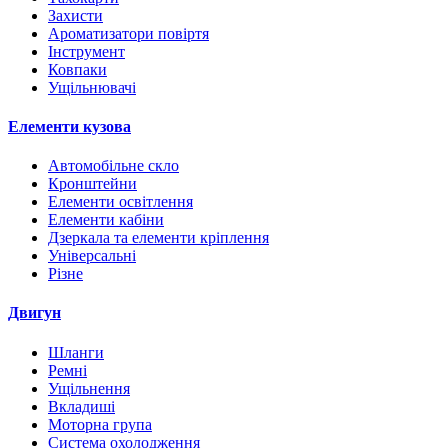
Захисти
Ароматизатори повіртя
Інструмент
Ковпаки
Ущільнювачі
Елементи кузова
Автомобільне скло
Кронштейни
Елементи освітлення
Елементи кабіни
Дзеркала та елементи кріплення
Універсальні
Різне
Двигун
Шланги
Ремні
Ущільнення
Вкладиші
Моторна група
Система охолодження