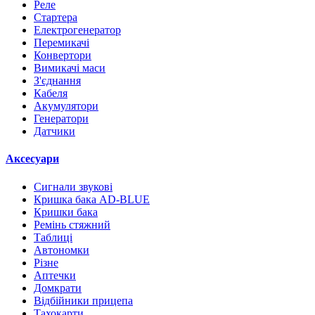
Реле
Стартера
Електрогенератор
Перемикачі
Конвертори
Вимикачі маси
З'єднання
Кабеля
Акумулятори
Генератори
Датчики
Аксесуари
Сигнали звукові
Кришка бака AD-BLUE
Кришки бака
Ремінь стяжний
Таблиці
Автономки
Різне
Аптечки
Домкрати
Відбійники прицепа
Тахокарти