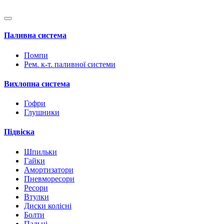
Паливна система
Помпи
Рем. к-т. паливної системи
Вихлопна система
Гофри
Глушники
Підвіска
Шпильки
Гайки
Амортизатори
Пневморесори
Ресори
Втулки
Диски колісні
Болти
Пальці