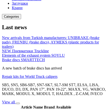
Заглушки
Крани
Categories
Last news
New arrivals from Turkish manufacturers: UNIBRAKE (brake
pads), FRENBU (brake discs), AYMEKS (plastic products for
trailers)
NEW Пневматики Truckline
Elements of the exhaust system SOYLU
Brake discs SMARTTECH
A new batch of brake discs has arrived
Repair kits for World Truck calipers
SB5, SN5, SB6-SB7, SN7-SK7, SL7-SM ST7, ELSA, LISA,
DUCO, D3, DX, PAN 17", PAN 19-22", MAXX, VG, WABCO,
MARK, MODUL X, MODUL T, HALDEX , Z-CAM, IVECO
View all
Article
Name
Brand
Available