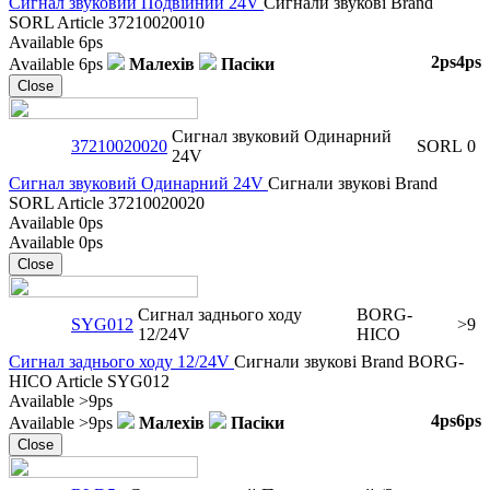
Сигнал звуковий Подвійний 24V
Сигнали звукові
Brand
SORL
Article
37210020010
Available
6ps
2ps
4ps
Available
6ps
Малехів
Пасіки
Close
Сигнал звуковий Одинарний
37210020020
SORL
0
24V
Сигнал звуковий Одинарний 24V
Сигнали звукові
Brand
SORL
Article
37210020020
Available
0ps
Available
0ps
Close
Сигнал заднього ходу
BORG-
SYG012
>9
12/24V
HICO
Сигнал заднього ходу 12/24V
Сигнали звукові
Brand
BORG-
HICO
Article
SYG012
Available
>9ps
4ps
6ps
Available
>9ps
Малехів
Пасіки
Close