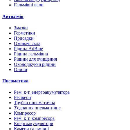
Гальмівні вали
Автохімія
Змазки
Герметики
Присадки
Омивачі скла
Рідина AdBlue
Рідина гальмівна
Рідини для очищення
Охолоджуючі рідини
Оливи
Пневматика
Рем. к-т. енергоакумулятора
Ресівери
Трубка пневматична
З'єднання пневматичне
Компресор
Рем. к-т. компресора
Енергоакумулятори
Камери гальмівні