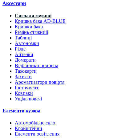
Аксесуари
Сигнали звукові
Кришка бака AD-BLUE
Кришки бака
Ремінь стяжний
Таблиці
Автономки
Різне
Аптечки
Домкрати
Відбійники прицепа
Тахокарти
Захисти
Ароматизатори повіртя
Інструмент
Ковпаки
Ущільнювачі
Елементи кузова
Автомобільне скло
Кронштейни
Елементи освітлення