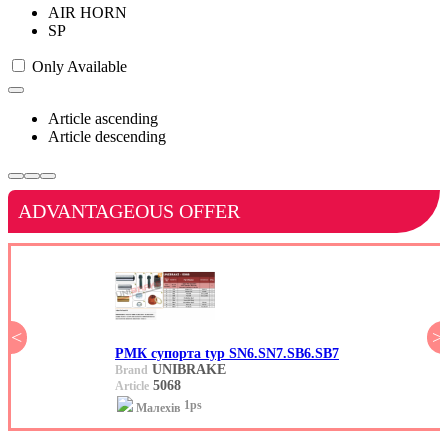
AIR HORN
SP
Only Available
Article ascending
Article descending
ADVANTAGEOUS OFFER
<
>
РМК супорта typ SN6.SN7.SB6.SB7
UNIBRAKE
Brand
5068
Article
1ps
Малехів