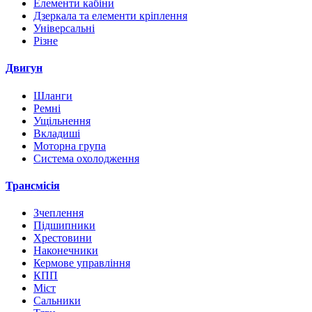
Елементи кабіни
Дзеркала та елементи кріплення
Універсальні
Різне
Двигун
Шланги
Ремні
Ущільнення
Вкладиші
Моторна група
Система охолодження
Трансмісія
Зчеплення
Підшипники
Хрестовини
Наконечники
Кермове управління
КПП
Міст
Сальники