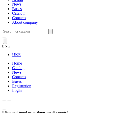
News
Buses
Catalog
Contacts
About company
ENG
UKR
Home
Catalog
News
Contacts
Buses
Registration
Login
* For registered users there are discounts!