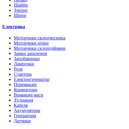
Шайби
Зчепне
Шини
Електрика
Моторчики склоочисника
Моторчики пічки
Моторчики склопідіймача
Замки запалення
Запобіжники
Лампочки
Реле
Стартера
Електрогенератор
Перемикачі
Конвертори
Вимикачі маси
З'єднання
Кабеля
Акумулятори
Генератори
Датчики