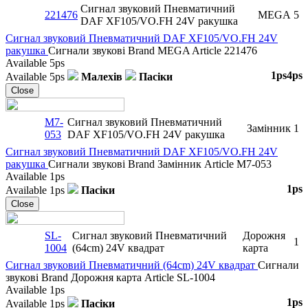
Сигнал звуковий Пневматичний
221476
MEGA
5
DAF XF105/VO.FH 24V ракушка
Сигнал звуковий Пневматичний DAF XF105/VO.FH 24V
ракушка
Сигнали звукові
Brand
MEGA
Article
221476
Available
5ps
1ps
4ps
Available
5ps
Малехів
Пасіки
Close
M7-
Сигнал звуковий Пневматичний
Замінник
1
053
DAF XF105/VO.FH 24V ракушка
Сигнал звуковий Пневматичний DAF XF105/VO.FH 24V
ракушка
Сигнали звукові
Brand
Замінник
Article
M7-053
Available
1ps
1ps
Available
1ps
Пасіки
Close
SL-
Сигнал звуковий Пневматичний
Дорожня
1
1004
(64cm) 24V квадрат
карта
Сигнал звуковий Пневматичний (64cm) 24V квадрат
Сигнали
звукові
Brand
Дорожня карта
Article
SL-1004
Available
1ps
1ps
Available
1ps
Пасіки