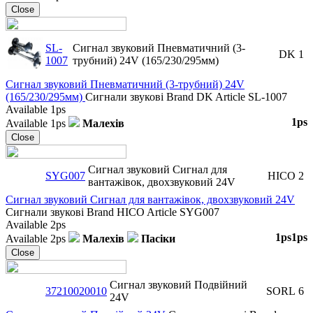
Close
SL-
Сигнал звуковий Пневматичний (3-
DK
1
1007
трубний) 24V (165/230/295мм)
Сигнал звуковий Пневматичний (3-трубний) 24V
(165/230/295мм)
Сигнали звукові
Brand
DK
Article
SL-1007
Available
1ps
1ps
Available
1ps
Малехів
Close
Сигнал звуковий Сигнал для
SYG007
HICO
2
вантажівок, двохзвуковий 24V
Сигнал звуковий Сигнал для вантажівок, двохзвуковий 24V
Сигнали звукові
Brand
HICO
Article
SYG007
Available
2ps
1ps
1ps
Available
2ps
Малехів
Пасіки
Close
Сигнал звуковий Подвійний
37210020010
SORL
6
24V