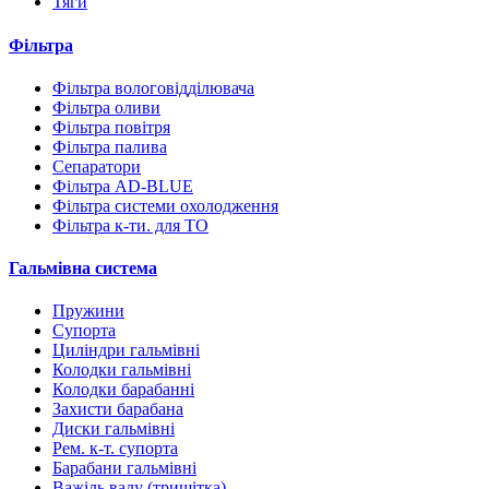
Тяги
Фільтра
Фільтра вологовідділювача
Фільтра оливи
Фільтра повітря
Фільтра палива
Сепаратори
Фільтра AD-BLUE
Фільтра системи охолодження
Фільтра к-ти. для ТО
Гальмівна система
Пружини
Супорта
Циліндри гальмівні
Колодки гальмівні
Колодки барабанні
Захисти барабана
Диски гальмівні
Рем. к-т. супорта
Барабани гальмівні
Важіль валу (трищітка)