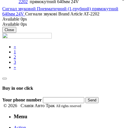
2202
прямокутний 640мм 24V
Сигнал звуковий Пневматичний (1-трубний) прямокутний
640мм 24V
Сигнали звукові
Brand
Article
AT-2202
Available
0ps
Available
0ps
Close
«
1
2
3
»
Buy in one click
Your phone number
Send
© 2026 Славія Авто Трак
All rights reserved
Menu
Action