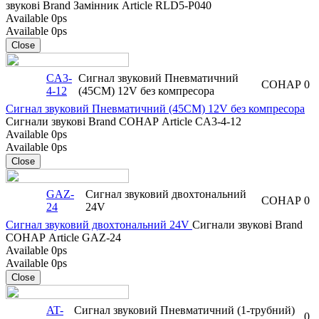
звукові
Brand
Замінник
Article
RLD5-P040
Available
0ps
Available
0ps
Close
CA3-
Сигнал звуковий Пневматичний
СОНАР
0
4-12
(45CM) 12V без компресора
Сигнал звуковий Пневматичний (45CM) 12V без компресора
Сигнали звукові
Brand
СОНАР
Article
CA3-4-12
Available
0ps
Available
0ps
Close
GAZ-
Сигнал звуковий двохтональний
СОНАР
0
24
24V
Сигнал звуковий двохтональний 24V
Сигнали звукові
Brand
СОНАР
Article
GAZ-24
Available
0ps
Available
0ps
Close
AT-
Сигнал звуковий Пневматичний (1-трубний)
0