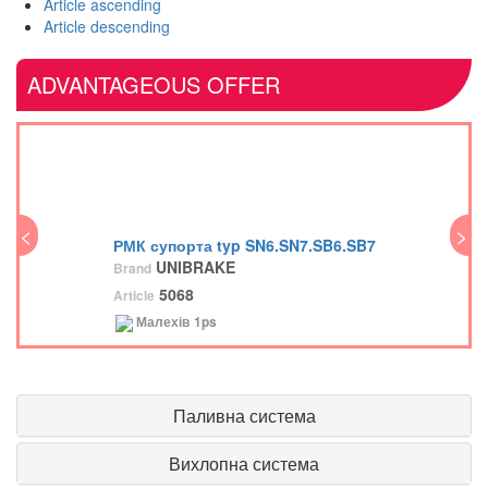
Article ascending
Article descending
ADVANTAGEOUS OFFER
<
>
<
РМК супорта typ SN6.SN7.SB6.SB7
UNIBRAKE
Brand
5068
Article
Малехів
1ps
Паливна система
Вихлопна система