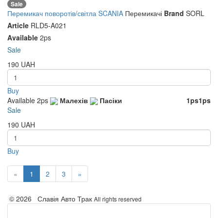
Sale
Перемикач поворотів/світла SCANIA
Перемикачі
Brand
SORL
Article
RLD5-A021
Available
2ps
Sale
190
UAH
Buy
Available
2ps
Малехів
Пасіки
1ps
1ps
Sale
190
UAH
Buy
«
1
2
3
»
© 2026 Славія Авто Трак
All rights reserved