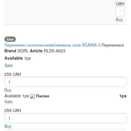
UAH
Buy
Sale
Перемикач склоочисників/омивача скла SCANIA 3
Перемикачі
Brand
SORL
Article
RLD5-A023
Available
1ps
Sale
259
UAH
Buy
Available
1ps
Пасіки
1ps
Sale
259
UAH
Buy