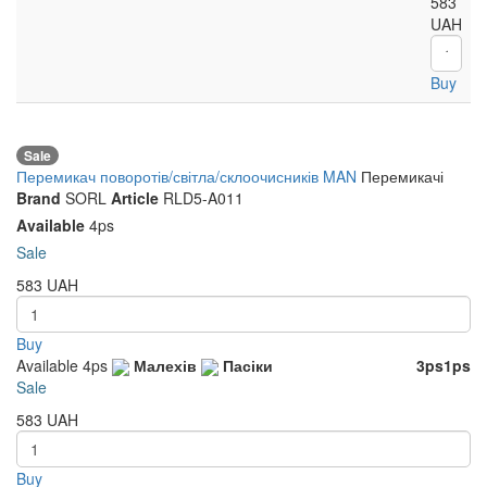
583
UAH
Buy
Sale
Перемикач поворотів/світла/склоочисників MAN
Перемикачі
Brand
SORL
Article
RLD5-A011
Available
4ps
Sale
583
UAH
Buy
Available
4ps
Малехів
Пасіки
3ps
1ps
Sale
583
UAH
Buy