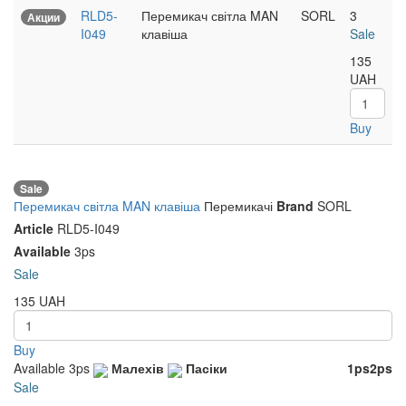
RLD5-
Перемикач світла MAN
SORL
3
Акции
I049
клавіша
Sale
135
UAH
Buy
Sale
Перемикач світла MAN клавіша
Перемикачі
Brand
SORL
Article
RLD5-I049
Available
3ps
Sale
135
UAH
Buy
Available
3ps
Малехів
Пасіки
1ps
2ps
Sale