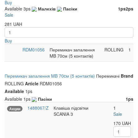
Buy
Available
3ps
Малехів
Пасіки
1ps
2ps
Sale
281
UAH
Buy
RDM01056
Перемикач запалення
ROLLING
1
MB 70cм (5 контактів)
Перемикач запалення MB 70cм (5 контактів)
Перемикачі
Brand
ROLLING
Article
RDM01056
Available
1ps
Available
1ps
Пасіки
1ps
1488067/Z
Клавіша підсвітки
1
Акции
SCANIA 3
Sale
170
UAH