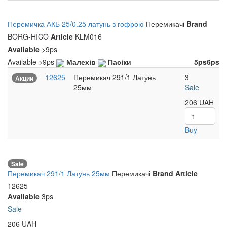
Перемичка АКБ 25/0.25 латунь з гофрою
Перемикачі
Brand
BORG-HICO
Article
KLM016
Available
>9ps
Available
>9ps
Малехів
Пасіки
5ps
6ps
12625
Перемикач 291/1 Латунь
3
Акции
25мм
Sale
206
UAH
Buy
Sale
Перемикач 291/1 Латунь 25мм
Перемикачі
Brand
Article
12625
Available
3ps
Sale
206
UAH