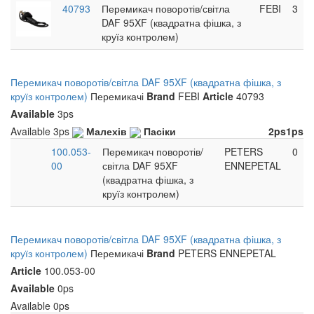
40793
Перемикач поворотів/світла
FEBI
3
DAF 95XF (квадратна фішка, з
круїз контролем)
Перемикач поворотів/світла DAF 95XF (квадратна фішка, з
круїз контролем)
Перемикачі
Brand
FEBI
Article
40793
Available
3ps
Available
3ps
Малехів
Пасіки
2ps
1ps
100.053-
Перемикач поворотів/
PETERS
0
00
світла DAF 95XF
ENNEPETAL
(квадратна фішка, з
круїз контролем)
Перемикач поворотів/світла DAF 95XF (квадратна фішка, з
круїз контролем)
Перемикачі
Brand
PETERS ENNEPETAL
Article
100.053-00
Available
0ps
Available
0ps