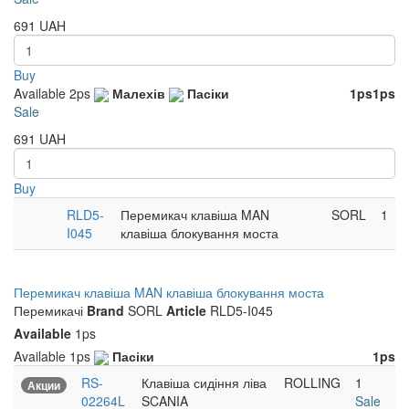
691
UAH
Buy
Available
2ps
Малехів
Пасіки
1ps
1ps
Sale
691
UAH
Buy
RLD5-
Перемикач клавіша MAN
SORL
1
I045
клавіша блокування моста
Перемикач клавіша MAN клавіша блокування моста
Перемикачі
Brand
SORL
Article
RLD5-I045
Available
1ps
Available
1ps
Пасіки
1ps
RS-
Клавіша сидіння ліва
ROLLING
1
Акции
02264L
SCANIA
Sale