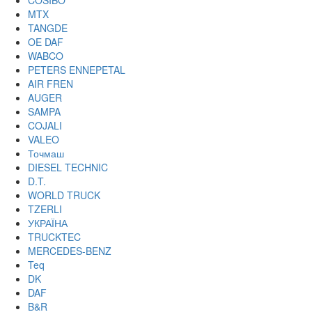
COSIBO
MTX
TANGDE
OE DAF
WABCO
PETERS ENNEPETAL
AIR FREN
AUGER
SAMPA
COJALI
VALEO
Точмаш
DIESEL TECHNIC
D.T.
WORLD TRUCK
TZERLI
УКРАЇНА
TRUCKTEC
MERCEDES-BENZ
Teq
DK
DAF
B&R