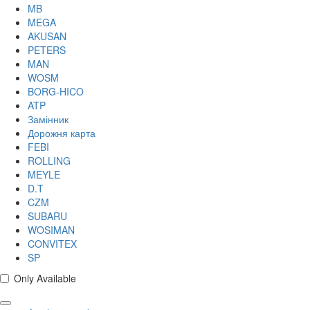
MB
MEGA
AKUSAN
PETERS
MAN
WOSM
BORG-HICO
ATP
Замінник
Дорожня карта
FEBI
ROLLING
MEYLE
D.T
CZM
SUBARU
WOSIMAN
CONVITEX
SP
Only Available