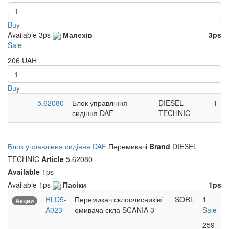
Buy
Available
3ps
Малехів
3ps
Sale
206
UAH
Buy
5.62080
Блок управління
DIESEL
1
сидіння DAF
TECHNIC
Блок управління сидіння DAF
Перемикачі
Brand
DIESEL
TECHNIC
Article
5.62080
Available
1ps
Available
1ps
Пасіки
1ps
RLD5-
Перемикач склоочисників/
SORL
1
Акции
A023
омивача скла SCANIA 3
Sale
259