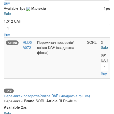
Buy
Available
1ps
Малехів
1ps
Sale
1,012
UAH
Buy
RLD5-
Перемикач поворотів/
SORL
2
Акции
A072
світла DAF (квадратна
Sale
фішка)
691
UAH
Buy
Sale
Перемикач поворотів/світла DAF (квадратна фішка)
Перемикачі
Brand
SORL
Article
RLD5-A072
Available
2ps
Sale