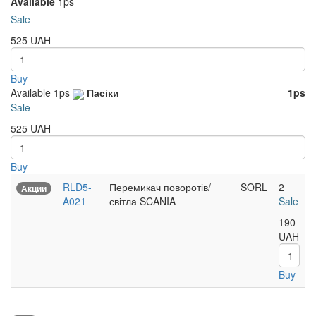
Available
1ps
Sale
525
UAH
Buy
Available
1ps
Пасіки
1ps
Sale
525
UAH
Buy
RLD5-
Перемикач поворотів/
SORL
2
Акции
A021
світла SCANIA
Sale
190
UAH
Buy