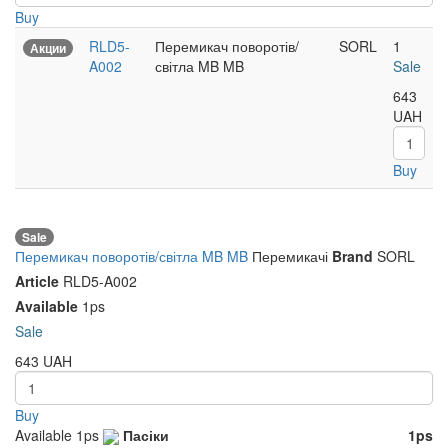
Buy
RLD5-
Перемикач поворотів/
SORL
1
Акции
A002
світла MB MB
Sale
643
UAH
Buy
Sale
Перемикач поворотів/світла MB MB
Перемикачі
Brand
SORL
Article
RLD5-A002
Available
1ps
Sale
643
UAH
Buy
Available
1ps
Пасіки
1ps