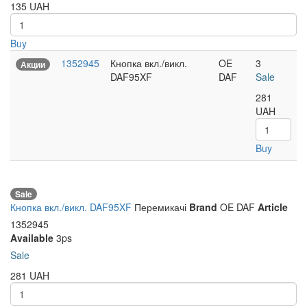
135
UAH
Buy
1352945
Кнопка вкл./викл.
OE
3
Акции
DAF95XF
DAF
Sale
281
UAH
Buy
Sale
Кнопка вкл./викл. DAF95XF
Перемикачі
Brand
OE DAF
Article
1352945
Available
3ps
Sale
281
UAH