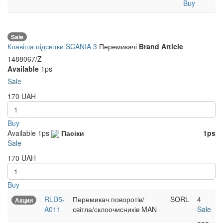
Buy
Sale
Клавіша підсвітки SCANIA 3
Перемикачі
Brand
Article
1488067/Z
Available
1ps
Sale
170
UAH
Buy
Available
1ps
Пасіки
1ps
Sale
170
UAH
Buy
RLD5-
Перемикач поворотів/
SORL
4
Акции
A011
світла/склоочисників MAN
Sale