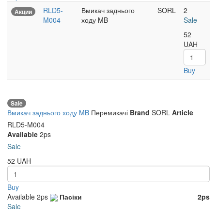
RLD5-
Вмикач заднього
SORL
2
Акции
M004
ходу MB
Sale
52
UAH
Buy
Sale
Вмикач заднього ходу MB
Перемикачі
Brand
SORL
Article
RLD5-M004
Available
2ps
Sale
52
UAH
Buy
Available
2ps
Пасіки
2ps
Sale