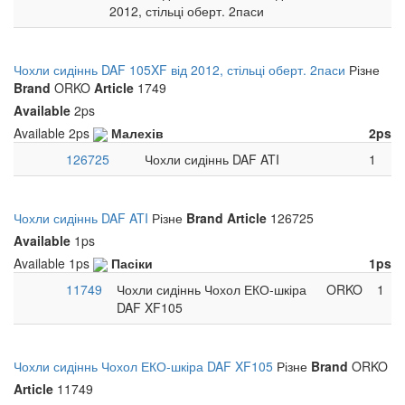
2012, стільці оберт. 2паси
Чохли сидіннь DAF 105XF від 2012, стільці оберт. 2паси
Різне
Brand
ORKO
Article
1749
Available
2ps
Available
2ps
Малехів
2ps
126725
Чохли сидіннь DAF ATI
1
Чохли сидіннь DAF ATI
Різне
Brand
Article
126725
Available
1ps
Available
1ps
Пасіки
1ps
11749
Чохли сидіннь Чохол ЕКО-шкіра
ORKO
1
DAF XF105
Чохли сидіннь Чохол ЕКО-шкіра DAF XF105
Різне
Brand
ORKO
Article
11749