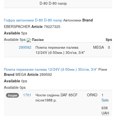
D-80 D-80 папір
Гофра автономки D-80 D-80 папір
Автономки
Brand
EBERSPACHER
Article
79227325
Available
5ps
Available
5ps
Пасіки
5ps
289592
Помпа перекачки палива
MEGA
0
12/24V (d-50мм.) 30л/хв, 3/4"
Помпа перекачки палива 12/24V (d-50мм.) 30л/хв, 3/4"
Різне
Brand
MEGA
Article
289592
Available
0ps
Available
0ps
1701
Чохли сидіннь DAF 85CF
ORKO
1
Акции
після1988 р.
Sale
638
UAH