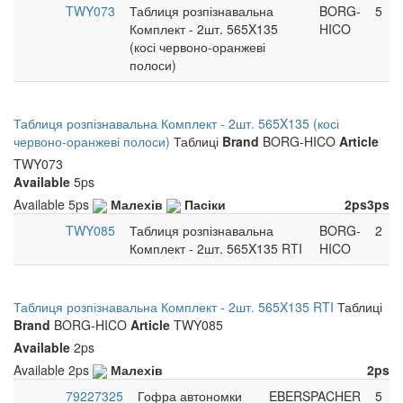
TWY073
Таблиця розпізнавальна
BORG-
5
Комплект - 2шт. 565X135
HICO
(косі червоно-оранжеві
полоси)
Таблиця розпізнавальна Комплект - 2шт. 565X135 (косі
червоно-оранжеві полоси)
Таблиці
Brand
BORG-HICO
Article
TWY073
Available
5ps
Available
5ps
Малехів
Пасіки
2ps
3ps
TWY085
Таблиця розпізнавальна
BORG-
2
Комплект - 2шт. 565X135 RTI
HICO
Таблиця розпізнавальна Комплект - 2шт. 565X135 RTI
Таблиці
Brand
BORG-HICO
Article
TWY085
Available
2ps
Available
2ps
Малехів
2ps
79227325
Гофра автономки
EBERSPACHER
5