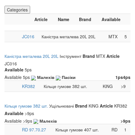
Categories
Article
Name
Brand
Available
JC016
Каністра металева 20L 20L
MTX
5
Каністра металева 20L 20L
Інструмент
Brand
MTX
Article
JC016
Available
5ps
Available
5ps
Малехів
Пасіки
1ps
4ps
KR382
Кільце гумове 382 шт.
KiNG
>9
Кільце гумове 382 шт.
Ущільнювачі
Brand
KiNG
Article
KR382
Available
>9ps
Available
>9ps
Малехів
>9ps
RD 97.70.27
Кільце гумове 407 шт.
RD
1