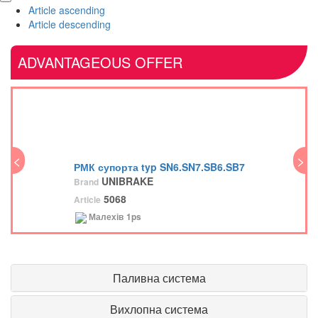
Article ascending
Article descending
ADVANTAGEOUS OFFER
<
>
<
РМК супорта typ SN6.SN7.SB6.SB7
UNIBRAKE
Brand
5068
Article
Малехів
1ps
Паливна система
Вихлопна система