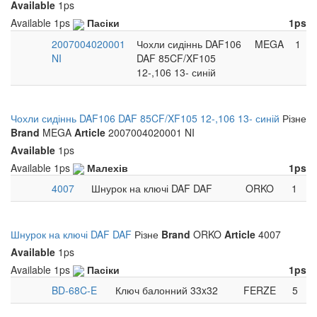
Available
1ps
Available
1ps
Пасіки
1ps
2007004020001
Чохли сидіннь DAF106
MEGA
1
NI
DAF 85CF/XF105
12-,106 13- синій
Чохли сидіннь DAF106 DAF 85CF/XF105 12-,106 13- синій
Різне
Brand
MEGA
Article
2007004020001 NI
Available
1ps
Available
1ps
Малехів
1ps
4007
Шнурок на ключі DAF DAF
ORKO
1
Шнурок на ключі DAF DAF
Різне
Brand
ORKO
Article
4007
Available
1ps
Available
1ps
Пасіки
1ps
BD-68C-E
Ключ балонний 33x32
FERZE
5