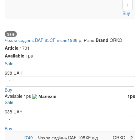
Buy
Sale
Чохли сидіннь DAF 85CF після1988 р.
Різне
Brand
ORKO
Article
1701
Available
1ps
Sale
638
UAH
Buy
Available
1ps
Малехів
1ps
Sale
638
UAH
Buy
1749
Чохли сидіннь DAF 105XF від
ORKO
2