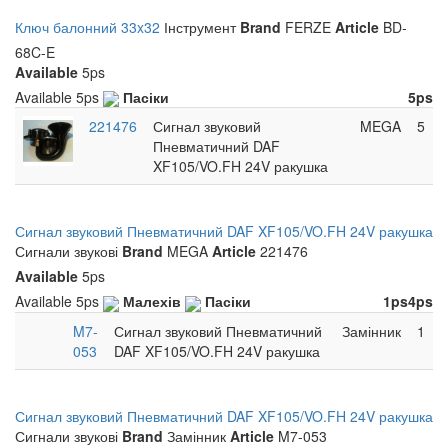
Ключ балонний 33x32
Інструмент
Brand
FERZE
Article
BD-
68C-E
Available
5ps
Available
5ps
Пасіки
5ps
221476
Сигнал звуковий
MEGA
5
Пневматичний DAF
XF105/VO.FH 24V ракушка
Сигнал звуковий Пневматичний DAF XF105/VO.FH 24V ракушка
Сигнали звукові
Brand
MEGA
Article
221476
Available
5ps
Available
5ps
Малехів
Пасіки
1ps
4ps
M7-
Сигнал звуковий Пневматичний
Замінник
1
053
DAF XF105/VO.FH 24V ракушка
Сигнал звуковий Пневматичний DAF XF105/VO.FH 24V ракушка
Сигнали звукові
Brand
Замінник
Article
M7-053