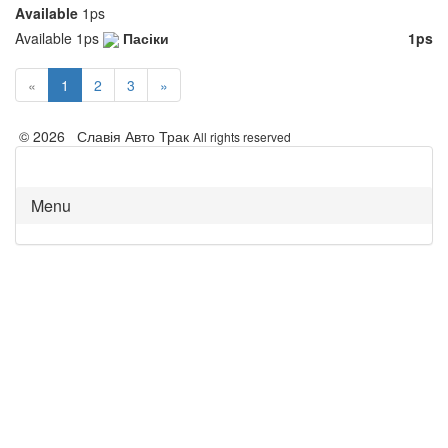
Available
1ps
Available
1ps
Пасіки
1ps
«
1
2
3
»
© 2026 Славія Авто Трак
All rights reserved
Menu