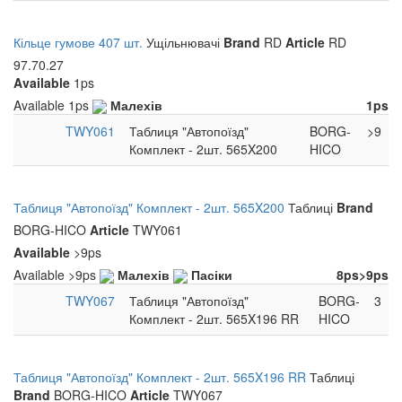
Кільце гумове 407 шт.
Ущільнювачі
Brand
RD
Article
RD
97.70.27
Available
1ps
Available
1ps
Малехів
1ps
TWY061
Таблиця "Автопоїзд"
BORG-
>9
Комплект - 2шт. 565X200
HICO
Таблиця "Автопоїзд" Комплект - 2шт. 565X200
Таблиці
Brand
BORG-HICO
Article
TWY061
Available
>9ps
Available
>9ps
Малехів
Пасіки
8ps
>9ps
TWY067
Таблиця "Автопоїзд"
BORG-
3
Комплект - 2шт. 565X196 RR
HICO
Таблиця "Автопоїзд" Комплект - 2шт. 565X196 RR
Таблиці
Brand
BORG-HICO
Article
TWY067