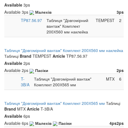
Available
3ps
Available
3ps
Малехів
3ps
TP87.56.97
Таблиця "Довгомірний
TEMPEST
2
вантаж" Комплект
200Х560 мм наклейка
Таблиця "Довгомірний вантаж" Комплект 200Х560 мм наклейка
Таблиці
Brand
TEMPEST
Article
TP87.56.97
Available
2ps
Available
2ps
Пасіки
2ps
T-
Таблиця "Довгомірний вантаж"
MTX
6
3B/A
Комплект 200Х565 мм
Таблиця "Довгомірний вантаж" Комплект 200Х565 мм
Таблиці
Brand
MTX
Article
T-3B/A
Available
6ps
Available
6ps
Малехів
Пасіки
4ps
2ps