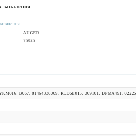
к запалення
запалення
AUGER
75025
 YKM016, B067, 81464336009, RLD5E015, 369101, DPMA491, 0222